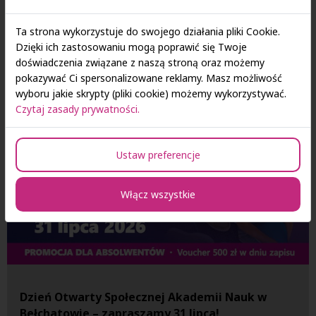
ponad miesiąc oferował uczestnikom możliwość bezpłatnego
udziału w praktycznych kursach prowadzonych przez
Ta strona wykorzystuje do swojego działania pliki Cookie.
ekspertów z różnych dziedzin.
Dzięki ich zastosowaniu mogą poprawić się Twoje
doświadczenia związane z naszą stroną oraz możemy
pokazywać Ci spersonalizowane reklamy. Masz możliwość
wyboru jakie skrypty (pliki cookie) możemy wykorzystywać.
Czytaj zasady prywatności.
Ustaw preferencje
Włącz wszystkie
Dzień Otwarty Społecznej Akademii Nauk w
Bełchatowie – zapraszamy 31 lipca!