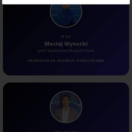
dr inż.
Maciej Wysocki
prof. Społecznej Akademii Nauk
PROREKTOR DS. ROZWOJU, DYREKTOR MBA
chor. rez. mgr