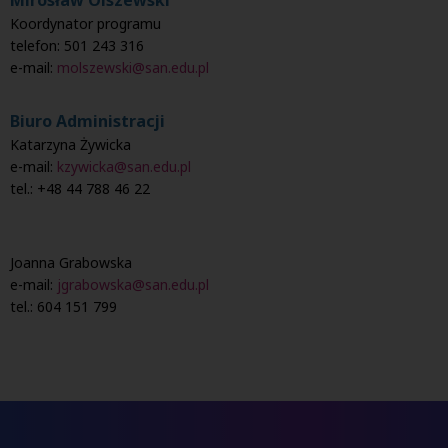
Mirosław Olszewski
posiadanie dyplomu ukończenia studiów wyższych
Koordynator programu
uzyskanie pozytywnego wyniku rozmowy kwalifikacyjnej
telefon: 501 243 316
udokumentowane doświadczenie zawodowe
e-mail:
molszewski@san.edu.pl
rejestracja on-line:
e-rekrutacja
wniesienie opłaty rekrutacyjnej w wysokości 1 000 zł
Biuro Administracji
złożenie kompletnej dokumentacji tj.:
Katarzyna Żywicka
formularza rekrutacyjnego na studia podyplomowe;
e-mail:
kzywicka
kserokopii oryginału lub odpisu dyplomu ukończenia
@san.edu.pl
tel.: +48 44 788 46 22
studiów I lub II stopnia lub studiów jednolitych
magisterskich,
kserokopii suplementu do dyplomu lub innych
dokumentów potwierdzających kwalifikacje, których
Joanna Grabowska
posiadanie przewiduje program danych studiów
e-mail:
jgrabowska@san.edu.pl
podyplomowych;
tel.: 604 151 799
podpisanej umowy o świadczenie nauki oraz
warunkach odpłatności na studiach podyplomowych –
w dwóch egzemplarzach.