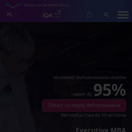
PL
Możliwość dofinansowania studiów
95%
nawet do
Zobacz szczegóły dofinansowania
Rekrutacja trwa do 30 września
Executive MBA