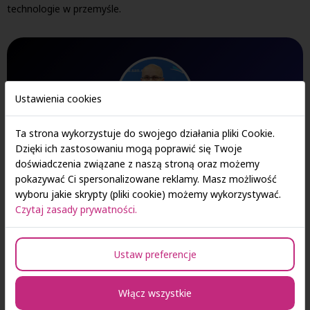
technologie w przemyśle.
Ustawienia cookies
Ta strona wykorzystuje do swojego działania pliki Cookie.
Dzięki ich zastosowaniu mogą poprawić się Twoje
nadkom. w st. spocz.
doświadczenia związane z naszą stroną oraz możemy
Sławomir Szymański
pokazywać Ci spersonalizowane reklamy. Masz możliwość
OPIEKUN KIERUNKU BEZPIECZEŃSTWO NARODOWE OPIEKUN
wyboru jakie skrypty (pliki cookie) możemy wykorzystywać.
MERYTORYCZNY EXECUTIVE MBA
Czytaj zasady prywatności.
Instytut Bezpieczeństwa Narodowego
Ustaw preferencje
Włącz wszystkie