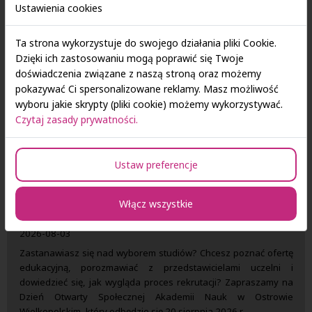
Ustawienia cookies
Ta strona wykorzystuje do swojego działania pliki Cookie.
Dzięki ich zastosowaniu mogą poprawić się Twoje
doświadczenia związane z naszą stroną oraz możemy
pokazywać Ci spersonalizowane reklamy. Masz możliwość
wyboru jakie skrypty (pliki cookie) możemy wykorzystywać.
Czytaj zasady prywatności.
Ustaw preferencje
Dzień Otwarty Społecznej Akademii Nauk w
Włącz wszystkie
Ostrowie Wielkopolskim
2026-08-03
Zastanawiasz się nad wyborem studiów? Chcesz poznać ofertę
edukacyjną, porozmawiać z przedstawicielami uczelni i
dowiedzieć się, jak wygląda proces rekrutacji? Zapraszamy na
Dzień Otwarty Społecznej Akademii Nauk w Ostrowie
Wielkopolskim, który odbędzie się 20 sierpnia 2026 r.