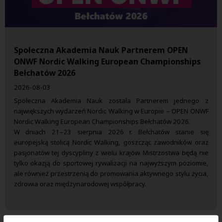
Społeczna Akademia Nauk Partnerem OPEN
ONWF Nordic Walking European Championships
Bełchatów 2026
2026-08-03
Społeczna Akademia Nauk została Partnerem jednego z
największych wydarzeń Nordic Walking w Europie – OPEN ONWF
Nordic Walking European Championships Bełchatów 2026.
W dniach 21–23 sierpnia 2026 r. Bełchatów stanie się
europejską stolicą Nordic Walking, goszcząc zawodników oraz
pasjonatów tej dyscypliny z wielu krajów. Mistrzostwa będą nie
tylko okazją do sportowej rywalizacji na najwyższym poziomie,
ale również przestrzenią do promowania aktywnego stylu życia,
zdrowia oraz międzynarodowej współpracy.