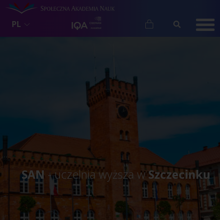
PL
SAN
- uczelnia wyższa w
Szczecinku