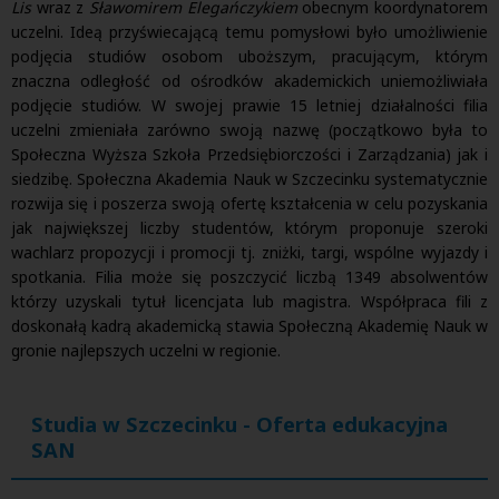
Lis
wraz z
Sławomirem Elegańczykiem
obecnym koordynatorem
uczelni. Ideą przyświecającą temu pomysłowi było umożliwienie
podjęcia studiów osobom uboższym, pracującym, którym
znaczna odległość od ośrodków akademickich uniemożliwiała
podjęcie studiów. W swojej prawie 15 letniej działalności filia
uczelni zmieniała zarówno swoją nazwę (początkowo była to
Społeczna Wyższa Szkoła Przedsiębiorczości i Zarządzania) jak i
siedzibę. Społeczna Akademia Nauk w Szczecinku systematycznie
rozwija się i poszerza swoją ofertę kształcenia w celu pozyskania
jak największej liczby studentów, którym proponuje szeroki
wachlarz propozycji i promocji tj. zniżki, targi, wspólne wyjazdy i
spotkania. Filia może się poszczycić liczbą 1349 absolwentów
którzy uzyskali tytuł licencjata lub magistra. Współpraca fili z
doskonałą kadrą akademicką stawia Społeczną Akademię Nauk w
gronie najlepszych uczelni w regionie.
Studia w Szczecinku - Oferta edukacyjna
SAN