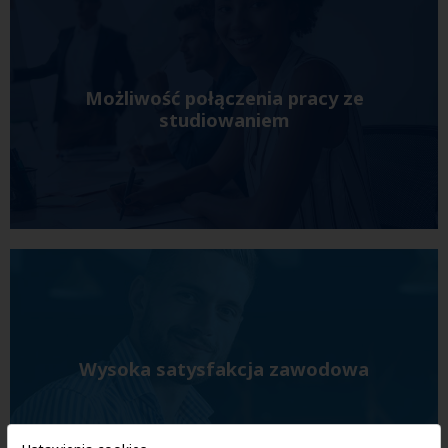
Możliwość połączenia pracy ze
studiowaniem
Wysoka satysfakcja zawodowa