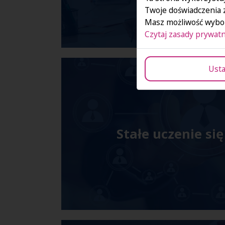
Twoje doświadczenia 
Masz możliwość wybor
Czytaj zasady prywatn
Usta
Stałe uczenie się