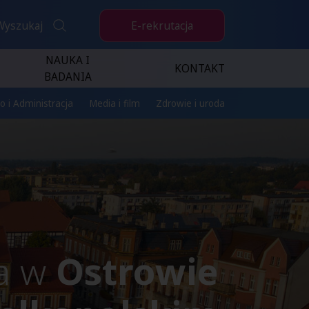
E-rekrutacja
Wyszukaj
NAUKA I
KONTAKT
BADANIA
o i Administracja
Media i film
Zdrowie i uroda
za w
Ostrowie