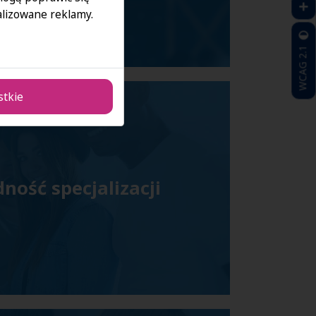
lizowane reklamy.
WCAG 2.1
stkie
ność specjalizacji