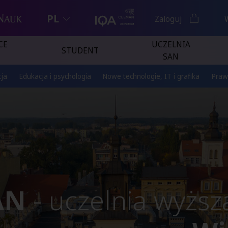
PL
Zaloguj
CE
UCZELNIA
STUDENT
SAN
ja
Edukacja i psychologia
Nowe technologie, IT i grafika
Praw
AN
- uczelnia wyżs