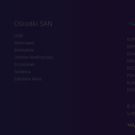
Ośrodki SAN
Łódź
KO
Warszawa
KON
Bełchatów
DLA
Ostrów Wielkopolski
REK
Szczecinek
RO
Świdnica
POL
Zduńska Wola
KLA
DEK
© Co
Sof