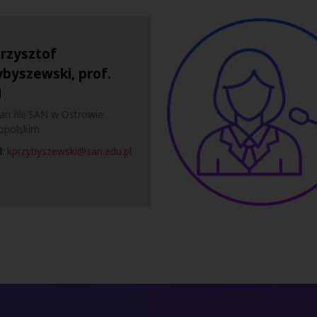
Krzysztof
ybyszewski, prof.
N
an filii SAN w Ostrowie
opolskim
l:
kprzybyszewski@san.edu.pl