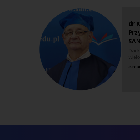
dr 
Prz
SA
Dziek
Wielk
e-mai