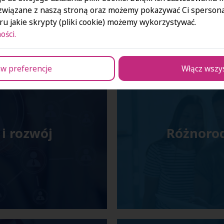
związane z naszą stroną oraz możemy pokazywać Ci spersona
u jakie skrypty (pliki cookie) możemy wykorzystywać.
ości.
w preferencje
Włącz wszy
 i rozwój
Różnorod