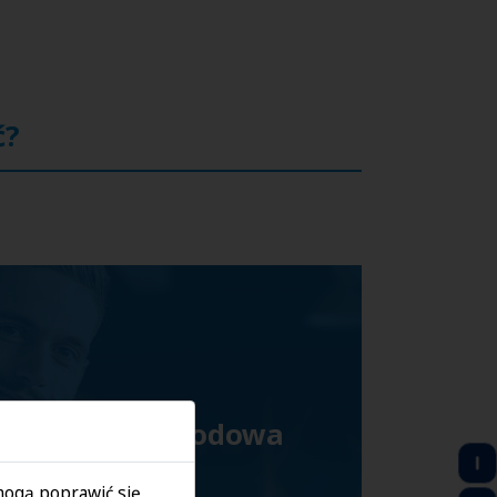
ć?
tysfakcja zawodowa
 mogą poprawić się