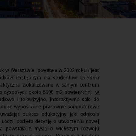
auk w Warszawie powstała w 2002 roku i jest
odków dostępnym dla studentów. Uczelnia
daktyczną zlokalizowaną w samym centrum
o dyspozycji około 6500 m2 powierzchni w
adiowe i telewizyjne, interaktywne sale do
 dobrze wyposażone pracownie komputerowe
auważając sukces edukacyjny jaki odniosła
Łodzi, podjęto decyzję o utworzeniu nowej
ilia powstała z myślą o większym rozwoju
stolicę oraz jej obrzeża. Ważnym aspektem