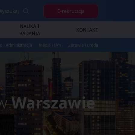
E-rekrutacja
Wyszukaj
NAUKA I
KONTAKT
BADANIA
o i Administracja
Media i film
Zdrowie i uroda
 w
Warszawie