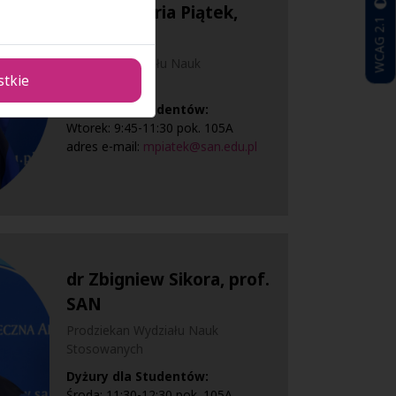
dr hab. Maria Piątek,
WCAG 2.1
prof. SAN
Dziekan Wydziału Nauk
stkie
Stosowanych
Dyżury dla Studentów:
Wtorek: 9:45-11:30 pok. 105A
adres e-mail:
mpiatek@san.edu.pl
dr Zbigniew Sikora, prof.
SAN
Prodziekan Wydziału Nauk
Stosowanych
Dyżury dla Studentów:
Środa: 11:30-12:30 pok. 105A