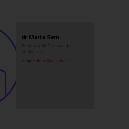
dr Marta Bem
Pełnomocnik Dziekana ds.
Studenckich
e-mai:
mbem@san.edu.pl