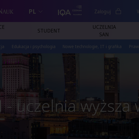
PL
Zaloguj
CE
UCZELNIA
STUDENT
SAN
ja
Edukacja i psychologia
Nowe technologie, IT i grafika
Praw
N
- uczelnia wyższa