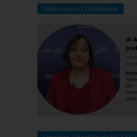
Pełnomocnicy Dziekanów
dr 
pro
Pełno
Akred
Dyżu
Ponie
305
Ponie
adres
Dyrektor Zarządzający filii SAN