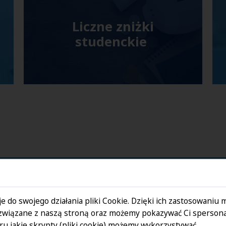
Liczne zniżki
studenckie
ów
e do swojego działania pliki Cookie. Dzięki ich zastosowaniu
związane z naszą stroną oraz możemy pokazywać Ci spersona
u jakie skrypty (pliki cookie) możemy wykorzystywać.