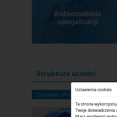
Różnorodność
specjalizacji
Struktura uczelni
Ustawienia cookies
Dziekani i Prodziekani Wydział
Ta strona wykorzystuj
Twoje doświadczenia 
Masz możliwość wybor