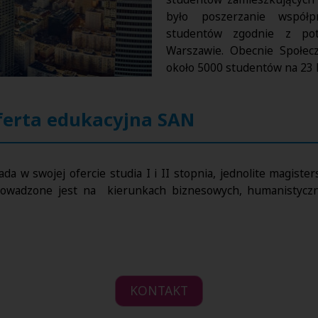
było poszerzanie współp
studentów zgodnie z po
Warszawie. Obecnie Społe
około 5000 studentów na 23 
ferta edukacyjna SAN
da w swojej ofercie studia I i II stopnia, jednolite magiste
prowadzone jest na kierunkach biznesowych, humanistycz
KONTAKT