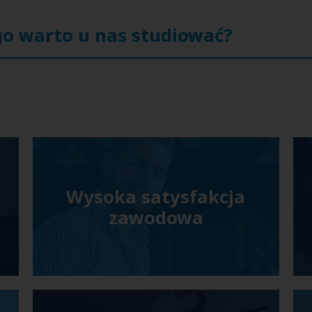
o warto u nas studiować?
Wysoka satysfakcja
zawodowa