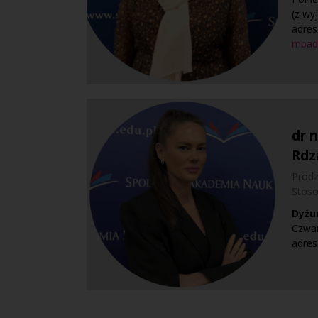
(z wy
adres
mbad
dr n
Rdz
Prodz
Stos
Dyżu
Czwar
adres