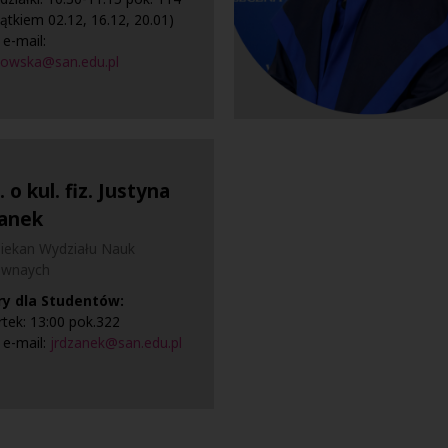
jątkiem 02.12, 16.12, 20.01)
 e-mail:
owska@san.edu.pl
. o kul. fiz. Justyna
anek
iekan Wydziału Nauk
ownaych
ry dla Studentów:
tek: 13:00 pok.322
 e-mail:
jrdzanek@san.edu.pl