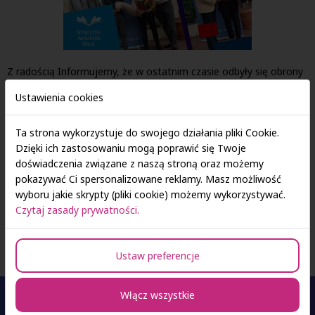
Z radością Informujemy, że w ostatnim czasie odbyły się obrony
prac magisterskich w Filii SAN w Kielcach! Do obrony przystąpili
Ustawienia cookies
studenci kierunku Bezpieczeństwo wewnętrzne o specjalności
Służby mundurowe i system bezpieczeństwa wewnętrznego
Ta strona wykorzystuje do swojego działania pliki Cookie.
państwa oraz Zarządzanie kryzysowe i ratownictwo.
Dzięki ich zastosowaniu mogą poprawić się Twoje
doświadczenia związane z naszą stroną oraz możemy
Miło nam poinformować, że w gronie absolwentów znalazły się
pokazywać Ci spersonalizowane reklamy. Masz możliwość
osoby, którym przyznano wyróżnienie Rektora! Na zdjęciu
wyboru jakie skrypty (pliki cookie) możemy wykorzystywać.
absolwenci z promotorami - dr Justyną Wąsowicz i dr Jarosławem
Czytaj zasady prywatności.
Służalskim oraz Dziekanem Filii SAN Kielce dr Łukaszem Wróblem.
Ustaw preferencje
Włącz wszystkie