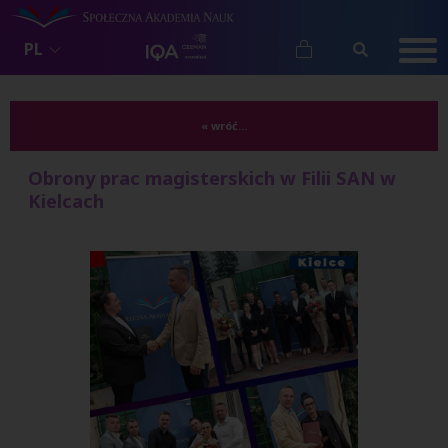
PL
« wróć...
Obrony prac magisterskich w Filii SAN w
Kielcach