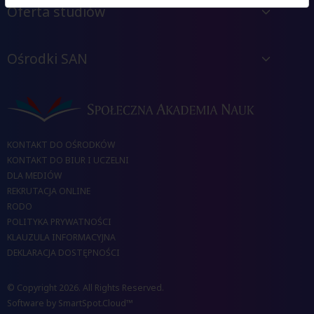
Oferta studiów
Ośrodki SAN
KONTAKT DO OŚRODKÓW
KONTAKT DO BIUR I UCZELNI
DLA MEDIÓW
REKRUTACJA ONLINE
RODO
POLITYKA PRYWATNOŚCI
KLAUZULA INFORMACYJNA
DEKLARACJA DOSTĘPNOŚCI
© Copyright 2026. All Rights Reserved.
Software by
SmartSpot.Cloud™