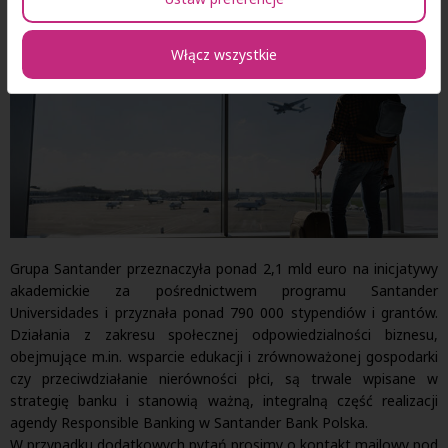
Włącz wszystkie
Grupa Santander przeznaczyła ponad 2,1 mld euro na inicjatywy
akademickie za pośrednictwem programu Santander
Universidades i przyznała ponad 790 000 stypendiów i grantów.
Działania z zakresu społecznej odpowiedzialności biznesu,
obejmujące m.in. wsparcie edukacji i zrównoważonej gospodarki
czy przeciwdziałanie nierówności płci, są trwale wpisane w
strategię banku i stanowią ważną, integralną część realizacji
agendy Responsible Banking w Santander Bank Polska.
W przypadku dodatkowych pytań prosimy o kontakt mailowy pod