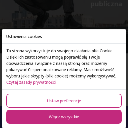
publiczna
Ustawienia cookies
Ta strona wykorzystuje do swojego działania pliki Cookie.
Dzięki ich zastosowaniu mogą poprawić się Twoje
Strona główna
Nowoczesna administracja publiczna
doświadczenia związane z naszą stroną oraz możemy
pokazywać Ci spersonalizowane reklamy. Masz możliwość
wyboru jakie skrypty (pliki cookie) możemy wykorzystywać.
Nowoczesna administracja publiczna
Czytaj zasady prywatności.
Ustaw preferencje
Włącz wszystkie
Oferta studiów