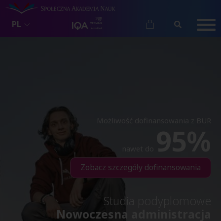
PL
Możliwość dofinansowania z BUR
95%
nawet do
Zobacz szczegóły dofinansowania
Studia podyplomowe
Nowoczesna administracja