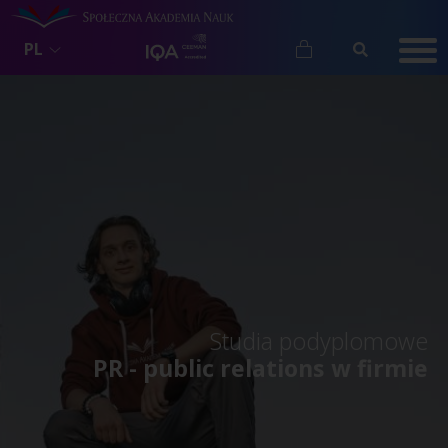
PL
Studia podyplomowe
PR - public relations w firmie