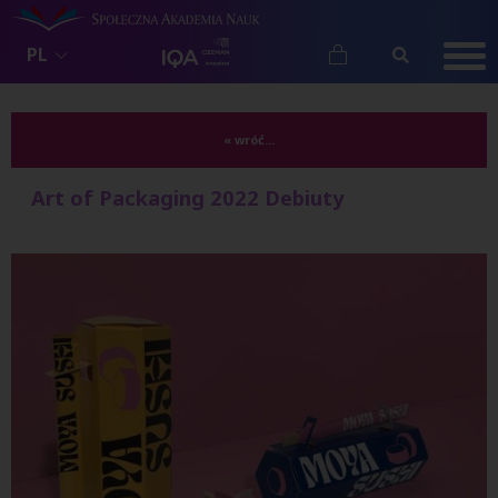
PL
« wróć...
Art of Packaging 2022 Debiuty