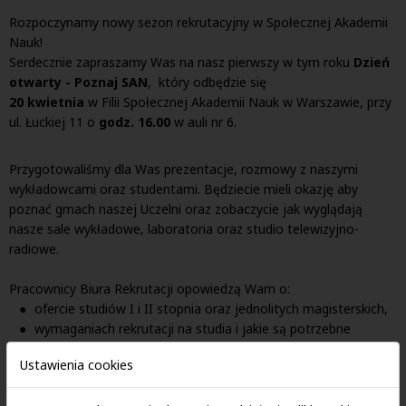
Rozpoczynamy nowy sezon rekrutacyjny w Społecznej Akademii
Nauk!
Serdecznie zapraszamy Was na nasz pierwszy w tym roku
Dzień
otwarty - Poznaj SAN
, który odbędzie się
20 kwietnia
w Filii Społecznej Akademii Nauk w Warszawie, przy
ul. Łuckiej 11 o
godz. 16.00
w auli nr 6.
Przygotowaliśmy dla Was prezentacje, rozmowy z naszymi
wykładowcami oraz studentami. Będziecie mieli okazję aby
poznać gmach naszej Uczelni oraz zobaczycie jak wyglądają
nasze sale wykładowe, laboratoria oraz studio telewizyjno-
radiowe.
Pracownicy Biura Rekrutacji opowiedzą Wam o:
ofercie studiów I i II stopnia oraz jednolitych magisterskich,
wymaganiach rekrutacji na studia i jakie są potrzebne
dokumenty,
Ustawienia cookies
opłatach kwalifikacyjnych i czesnym za studia,
promocjach i obniżkach, z których możesz skorzystać,