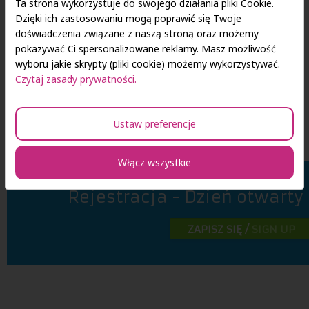
stypendiach oraz programie Erasmus+.
Ta strona wykorzystuje do swojego działania pliki Cookie.
Dzięki ich zastosowaniu mogą poprawić się Twoje
doświadczenia związane z naszą stroną oraz możemy
Osoby chcące wziąć udział w Dniach otwartych zapraszamy do
pokazywać Ci spersonalizowane reklamy. Masz możliwość
wypełnienia formularza zapisu poniżej strony.
wyboru jakie skrypty (pliki cookie) możemy wykorzystywać.
Czytaj zasady prywatności.
Termin przyjmowania zgłoszeń: do 20.04.2023 r.
*Dla osób, które wezmą udział w wydarzeniu mamy
Ustaw preferencje
przygotowaną niespodziankę!
Włącz wszystkie