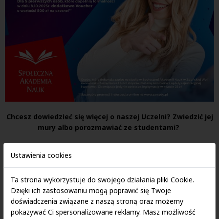
Chcesz dowiedzieć się więcej o naszej Uczelni? Zwiedzić jej
mury albo porozmawiać ze studentami?
A może masz pytania dotyczące procesu rekrutacji lub
Ustawienia cookies
przebiegu studiów? U nas znajdziesz odpowiedzi!
Ta strona wykorzystuje do swojego działania pliki Cookie.
Weź udział w Dniu Otwartym Społecznej Akademii Nauk w
Dzięki ich zastosowaniu mogą poprawić się Twoje
Zduńskiej Woli!
doświadczenia związane z naszą stroną oraz możemy
pokazywać Ci spersonalizowane reklamy. Masz możliwość
Event odbędzie się
8 października 2023
r
. w godz.
10:00 – 14:00