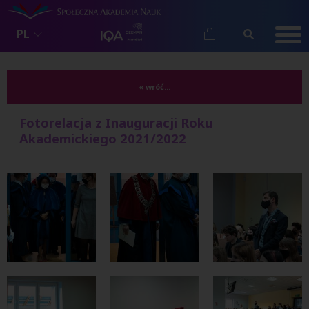
PL
« wróć...
Fotorelacja z Inauguracji Roku
Akademickiego 2021/2022