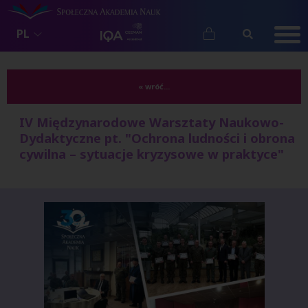
PL
« wróć...
IV Międzynarodowe Warsztaty Naukowo-
Dydaktyczne pt. "Ochrona ludności i obrona
cywilna – sytuacje kryzysowe w praktyce"