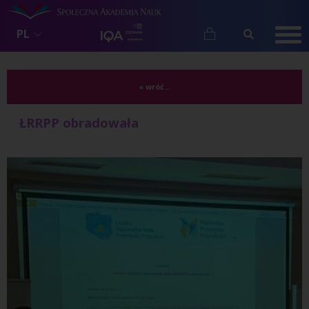
PL
« wróć...
ŁRRPP obradowała