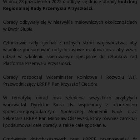
W dniu 28 października 2022 r. odbyły się drugie obrady
Łódzkiej
Regionalnej Rady Przemysłu Przyszłości
.
Obrady odbywały się w niezwykle malowniczych okolicznościach
w Dwór Słupia.
Członkowie rady zjechali z różnych stron województwa, aby
wspólnie podsumować dotychczasowe działania oraz aby wziąć
udział w szkoleniu skierowanym specjalnie do członków rad
Platforma Przemysłu Przyszłości.
Obrady rozpoczął Wiceminister Rolnictwa i Rozwoju Wsi,
Przewodniczący ŁRRPP Pan Krzysztof Ciecióra.
W tematykę obrad oraz szkolenia wszystkich przybyłych
wprowadził Dyrektor Biura ds. współpracy z otoczeniem
społeczno-gospodarczym Społecznej Akademii Nauk oraz
Sekretarz ŁRRPP Pan Mirosław Olszewski, który również zamknął
i podsumował całe obrady, a także całe spotkanie.
Omówienie dotychczasowych prac ŁRRPP przeprowadził dr