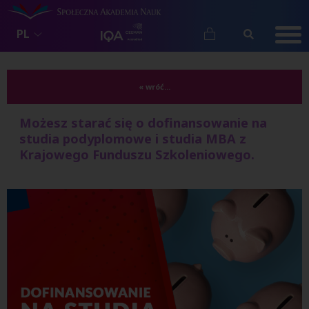
PL
« wróć...
Możesz starać się o dofinansowanie na
studia podyplomowe i studia MBA z
Krajowego Funduszu Szkoleniowego.