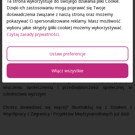
Ta strona wykorzystuje do swojego działania pliki Cookie.
Projektowanie inkluzywnych innowacji w celu rozwiązywania
Dzięki ich zastosowaniu mogą poprawić się Twoje
wyzwań społecznych
doświadczenia związane z naszą stroną oraz możemy
Narzędzia do projektowania przedsiębiorstwa społecznego
pokazywać Ci spersonalizowane reklamy. Masz możliwość
Zakładanie przedsiębiorstwa społecznego
wyboru jakie skrypty (pliki cookie) możemy wykorzystywać.
Zapewnienie zrównoważonego rozwoju przedsiębiorstwa
Czytaj zasady prywatności.
społecznego
Twoja opinia ma znaczenie! Na koniec zbierzemy zdobyte
Ustaw preferencje
doświadczenia i historie sukcesów z kursu, by pokazać, jak
można pozytywnie wpływać na otoczenie.
Włącz wszystkie
Szkolenie jest organizowane w ramach projektu Erasmus+
InnoSocial Włączanie do głównego nurtu innowacji sprzyjających
włączeniu społecznemu i przedsiębiorczości społecznej w
szkolnictwie wyższym
Chcesz dowiedzieć się więcej? Skontaktuj się z Działem z
Współpracy z Zagranicą i Projektów Międzynarodowych już dziś!