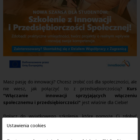
Masz pasję do innowacji? Chcesz zrobić coś dla społeczności, ale
nie wiesz, jak połączyć to z przedsiębiorczością?
Kurs
"Włączanie innowacji sprzyjających włączeniu
społecznemu i przedsiębiorczości"
jest właśnie dla Ciebie!
Dołącz do wyjątkowego szkolenia, które pomoże Ci zdobyć
praktyczne umiejętności, stworzyć projekty z realnym wpływem i
Ustawienia cookies
rozwinąć swoje umiejętności.
W programie:
Cele zrównoważonego rozwoju i wyzwania społeczne