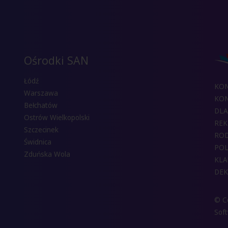
Ośrodki SAN
Łódź
KO
Warszawa
KON
Bełchatów
DLA
Ostrów Wielkopolski
REK
Szczecinek
RO
Świdnica
POL
Zduńska Wola
KLA
DEK
© Co
Sof