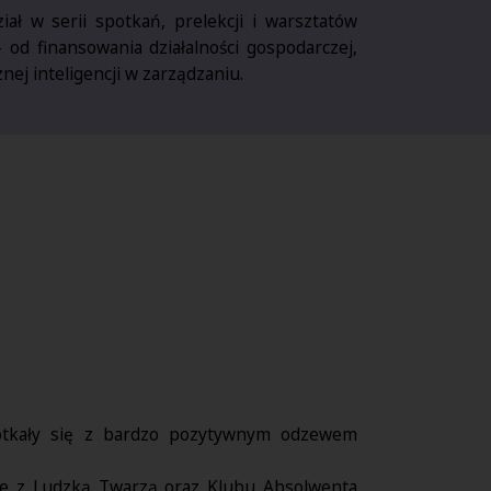
iał w serii spotkań, prelekcji i warsztatów
od finansowania działalności gospodarczej,
ej inteligencji w zarządzaniu.
potkały się z bardzo pozytywnym odzewem
e z Ludzką Twarzą oraz Klubu Absolwenta