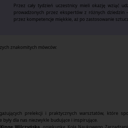
Przez cały tydzień uczestnicy mieli okazję wziąć udz
prowadzonych przez ekspertów z różnych dziedzin – 
przez kompetencje miękkie, aż po zastosowanie sztuczn
szych znakomitych mówców:
ażujących prelekcji i praktycznych warsztatów, które s
były dla nas niezwykle budujące i inspirujące.
 Kingę Wilczyńską,
opiekunkę Koła Naukowego Zarządzani