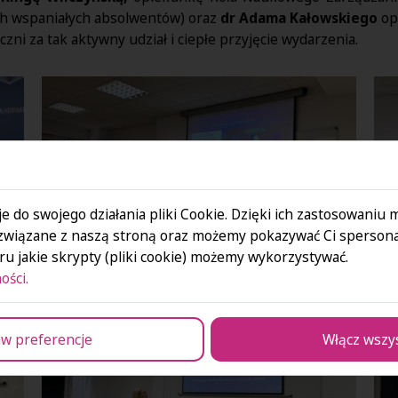
ch wspaniałych absolwentów) oraz
dr Adama Kałowskiego
op
ni za tak aktywny udział i ciepłe przyjęcie wydarzenia.
e do swojego działania pliki Cookie. Dzięki ich zastosowaniu
związane z naszą stroną oraz możemy pokazywać Ci spersona
u jakie skrypty (pliki cookie) możemy wykorzystywać.
ości.
w preferencje
Włącz wszy