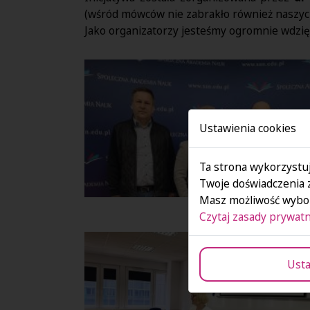
(wśród mówców nie zabrakło również naszy
Jako organizatorzy jesteśmy ogromnie wdzięcz
Ustawienia cookies
Ta strona wykorzystuj
Twoje doświadczenia 
Masz możliwość wybor
Czytaj zasady prywatn
Usta