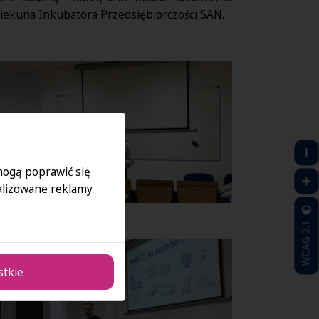
iekuna Inkubatora Przedsiębiorczości SAN.
 mogą poprawić się
lizowane reklamy.
WCAG 2.1
stkie