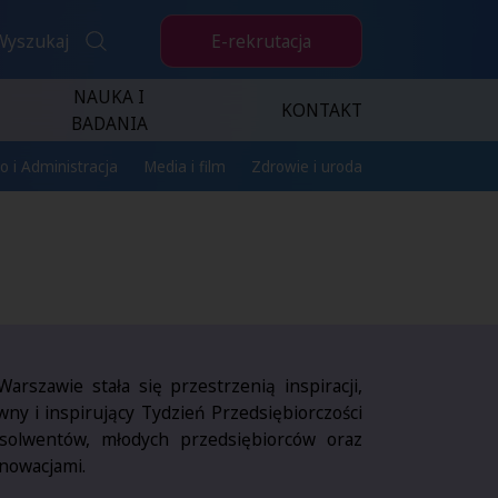
E-rekrutacja
Wyszukaj
NAUKA I
KONTAKT
BADANIA
o i Administracja
Media i film
Zdrowie i uroda
szawie stała się przestrzenią inspiracji,
wny i inspirujący Tydzień Przedsiębiorczości
bsolwentów, młodych przedsiębiorców oraz
nowacjami.