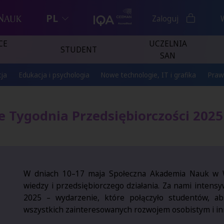
PL
Zaloguj
CE
UCZELNIA
STUDENT
SAN
ja
Edukacja i psychologia
Nowe technologie, IT i grafika
Praw
Tygodnia Przedsiębiorczości 2025
W dniach 10–17 maja Społeczna Akademia Nauk w War
wiedzy i przedsiębiorczego działania. Za nami intensy
2025 – wydarzenie, które połączyło studentów, a
wszystkich zainteresowanych rozwojem osobistym i in