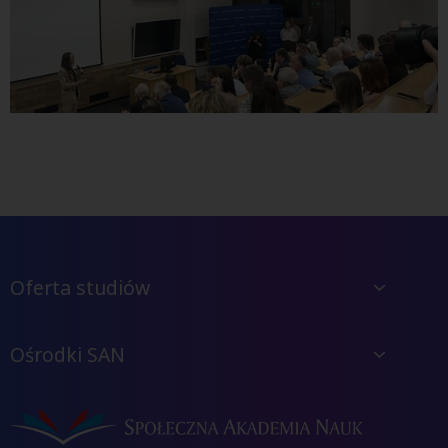
Oferta studiów
Ośrodki SAN