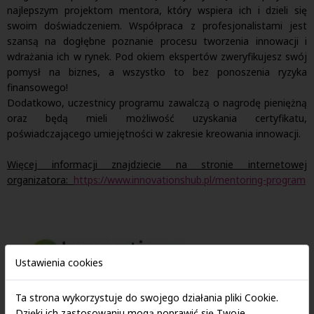
najlepszym projektom mentora, który wspiera ich i dzieli się
swoim doświadczeniem. Współpraca z profesjonalistami jest
szansą na dogłębne poznanie procesu tworzenia innowacji i
wdrażania ich w rynek. Pod okiem ekspertów zweryfikujesz swój
pomysł na biznes, a wszystko to bez ponoszenia ryzyka
finansowego!
Dodatkowo, uczestnicy programu zawalczą o nagrodę pieniężną
oraz będą mieli możliwość uzyskania certyfikatu,
poświadczającego umiejętności w zakresie kreowania innowacji.
Więcej informacji znajdziecie na stronie internetowej
organizatora:
https://www.innovationshub.pl/mentoring-program
Ustawienia cookies
Ta strona wykorzystuje do swojego działania pliki Cookie.
Dzięki ich zastosowaniu mogą poprawić się Twoje