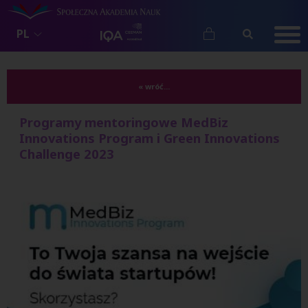
PL
« wróć...
Programy mentoringowe MedBiz
Innovations Program i Green Innovations
Challenge 2023