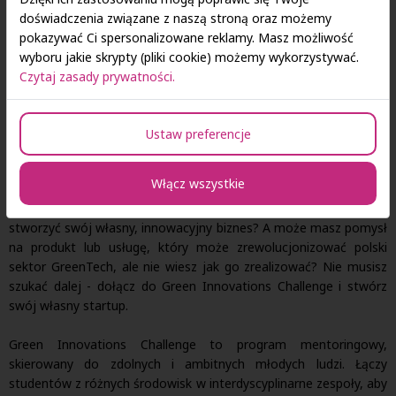
doświadczenia związane z naszą stroną oraz możemy
pokazywać Ci spersonalizowane reklamy. Masz możliwość
wyboru jakie skrypty (pliki cookie) możemy wykorzystywać.
Czytaj zasady prywatności.
Ustaw preferencje
Młodzi ludzie podbijają rynek zielonych innowacji - rusza
Green Innovations Challenge 2023!
Włącz wszystkie
Jesteś studentem, który chciałby wejść w świat startupów i
stworzyć swój własny, innowacyjny biznes? A może masz pomysł
na produkt lub usługę, który może zrewolucjonizować polski
sektor GreenTech, ale nie wiesz jak go zrealizować? Nie musisz
szukać dalej - dołącz do Green Innovations Challenge i stwórz
swój własny startup.
Green Innovations Challenge to program mentoringowy,
skierowany do zdolnych i ambitnych młodych ludzi. Łączy
studentów z różnych środowisk w interdyscyplinarne zespoły, aby