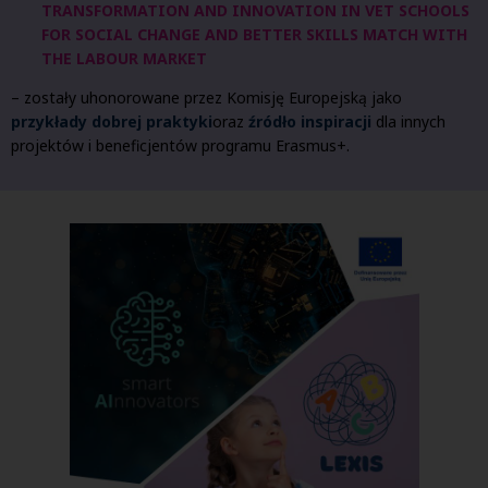
TRANSFORMATION AND INNOVATION IN VET SCHOOLS
FOR SOCIAL CHANGE AND BETTER SKILLS MATCH WITH
THE LABOUR MARKET
– zostały uhonorowane przez Komisję Europejską jako
przykłady dobrej praktyki
oraz
źródło inspiracji
dla innych
projektów i beneficjentów programu Erasmus+.