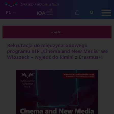
PL
« wróć...
Rekrutacja do międzynarodowego
programu BIP „Cinema and New Media” we
Włoszech – wyjedź do Rimini z Erasmus+!