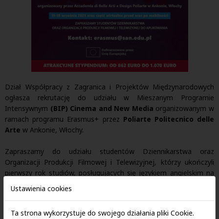
Dział Współpracy z Zagranica i Projektów Międzynarodowych
ogłasza rekrutację do udziału w Mieszanym Programie
Intensywnym
(BIP) Cinema and New Media
organizowanym w
ramach programu Erasmus+ przez
Poliarte Politecnico delle
Arte
w Ankonie, Włochy.
Zapraszamy do udziału studentów Dziennikarstwa oraz
Organizacji Produkcji Filmowej i Telewizyjnej, którzy ukończyli
pierwszy rok studiów, posługujacych się językiem angielskim na
poziomie minimum B2. BIP składa się z mobilności fizycznej w
Ustawienia cookies
terminie
15-19 września 2025 r.
oraz części wirtualnej, które
daty będą potwierdzone w terminie późniejszym.
Ta strona wykorzystuje do swojego działania pliki Cookie.