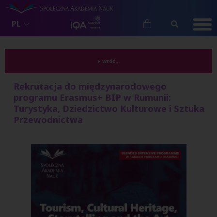
PL
« wróć...
Rekrutacja do międzynarodowego
programu Erasmus+ BIP w Rumunii:
Turystyka, Dziedzictwo Kulturowe i Sztuka
Przewodnictwa