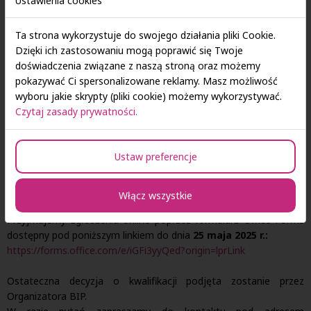
Ustawienia cookies
dwa główne kierunki:
podstawowe pojęcia i praktyczne aspekty turystyki
Ta strona wykorzystuje do swojego działania pliki Cookie.
(geografia turystyki, narzędzia prognozowania pogody,
Dzięki ich zastosowaniu mogą poprawić się Twoje
geolokalizacja, czytanie map, interpretacja i promocja
doświadczenia związane z naszą stroną oraz możemy
dziedzictwa kulturowego itp.
pokazywać Ci spersonalizowane reklamy. Masz możliwość
techniki i narzędzia przewodnictwa turystycznego
wyboru jakie skrypty (pliki cookie) możemy wykorzystywać.
(perswazyjne przemówienia, struktura wypowiedzi, techniki
Czytaj zasady prywatności.
mowy ciała, podstawy opowiadania historii poprzez
rzeczywiste wycieczki po mieście, wizyty w muzeach,
wycieczki krajoznawcze, interpretacja dzieł sztuki itp.
Ustaw preferencje
Dostępne jest atrakcyjne dofinansowanie ze środków programu
Włącz wszystkie
Erasmus+ w granicach
od 1.020 euro do 1.228 euro!
Przyjmujemy zgłoszenia online poprzez formularz Office Forms
dostępny pod poniższym linkiem do dnia
25 maja 2025 r.:
https://forms.office.com/e/iGFi3yyQed?origin=lprLink
Ostateczna decyzja o kwalifikacji podjęta zostanie przez
Organizatora BIP.