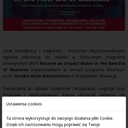
Dział Współpracy z Zagranica i Projektów Międzynarodowych
ogłasza rekrutację do udziału w Mieszanym Programie
Intensywnym (BIP)
Become an Impact Maker in the New Era
of Business
organizowanym w ramach programu Erasmus+
przez
Vysoka Skola Manazmentu
w Bratysławie, Słowacja.
Zapraszamy do udziału studentów Zarządzania, Logistyki oraz
Finansów i Rachunkowości, którzy ukończyli pierwszy rok
studiów, posługujacych się językiem angielskim na poziomie
Ustawienia cookies
minimum B2. BIP składa się z mobilności fizycznej w terminie
1-5
grudnia 2025 r.
oraz części wirtualnej w dniach 19.11, 26.11 oraz
Ta strona wykorzystuje do swojego działania pliki Cookie.
7.12.
Dzięki ich zastosowaniu mogą poprawić się Twoje