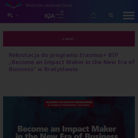
PL
« wróć...
Rekrutacja do programu Erasmus+ BIP
„Become an Impact Maker in the New Era of
Business” w Bratysławie