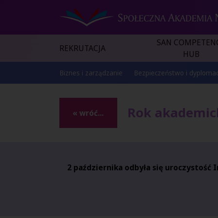
SAN COMPETEN
REKRUTACJA
HUB
Biznes i zarządzanie
Bezpieczeństwo i dyplomac
Rok akademick
« wróć...
2 października odbyła się uroczystość 