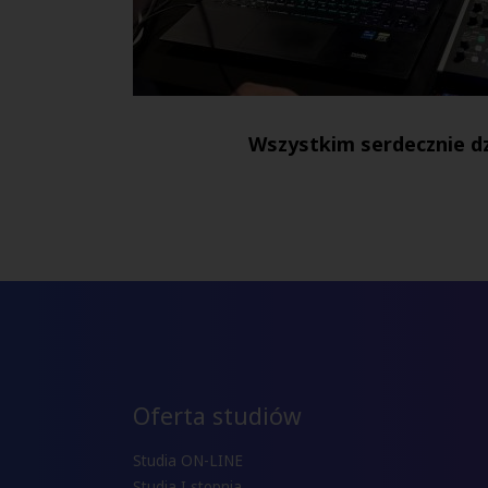
Wszystkim serdecznie d
Oferta studiów
Studia ON-LINE
Studia I stopnia