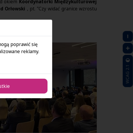
d okiem
Koordynatorki Międzykulturowej
ld Orłowski
, pt. "Czy widać granice wzrostu
 mogą poprawić się
lizowane reklamy.
WCAG 2.1
stkie