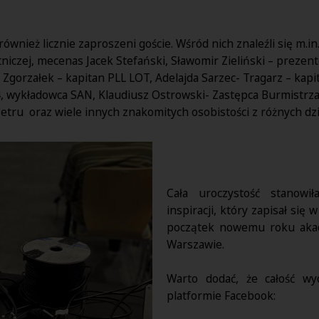
również licznie zaproszeni goście. Wśród nich znaleźli się m.i
iczej, mecenas Jacek Stefański, Sławomir Zieliński – prezenter
Zgorzałek – kapitan PLL LOT, Adelajda Sarzec- Tragarz – kapi
4, wykładowca SAN, Klaudiusz Ostrowski- Zastępca Burmistrz
 Petru oraz wiele innych znakomitych osobistości z różnych dz
Cała uroczystość stanowi
inspiracji, który zapisał się
początek nowemu roku aka
Warszawie.
Warto dodać, że całość w
platformie Facebook: