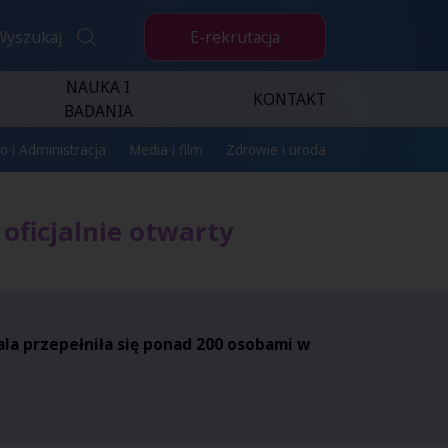
E-rekrutacja
Wyszukaj
NAUKA I
KONTAKT
BADANIA
o i Administracja
Media i film
Zdrowie i uroda
oficjalnie otwarty
ala przepełniła się ponad 200 osobami w