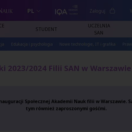
PL
Zaloguj
CE
UCZELNIA
STUDENT
SAN
ja
Edukacja i psychologia
Nowe technologie, IT i grafika
Praw
i 2023/2024 Filii SAN w Warszawie 
Inauguracji Społecznej Akademii Nauk filii w Warszawie. S
tym również zaproszonymi gośćmi.