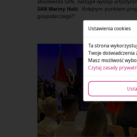
absolwenta SAN, nastąpił występ artystycz
SAN Mariny Hulii
. Kolejnym punktem pro
gospodarczego?".
Ustawienia cookies
Ta strona wykorzystuj
Twoje doświadczenia 
Masz możliwość wybor
Czytaj zasady prywatn
Usta