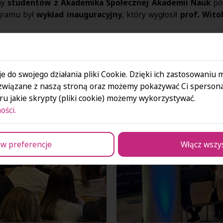
ny
studentów z Akademika Społecznej Akademii Nauk
po
gramu był
wykład inauguracyjny
, który wygłosił
prof. Wito
e do swojego działania pliki Cookie. Dzięki ich zastosowaniu
związane z naszą stroną oraz możemy pokazywać Ci spersona
u jakie skrypty (pliki cookie) możemy wykorzystywać.
ości.
w preferencje
Włącz wszy