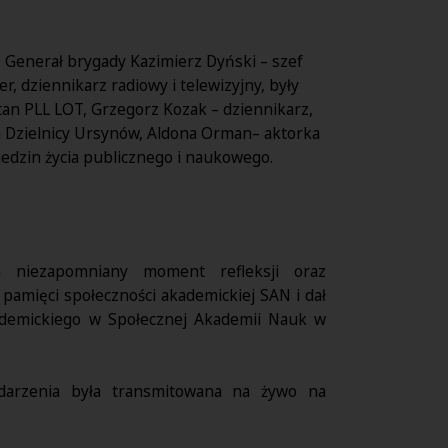
n. Generał brygady Kazimierz Dyński – szef
, dziennikarz radiowy i telewizyjny, były
tan PLL LOT, Grzegorz Kozak – dziennikarz,
a Dzielnicy Ursynów, Aldona Orman– aktorka
iedzin życia publicznego i naukowego.
ła niezapomniany moment refleksji oraz
 w pamięci społeczności akademickiej SAN i dał
demickiego w Społecznej Akademii Nauk w
ydarzenia była transmitowana na żywo na