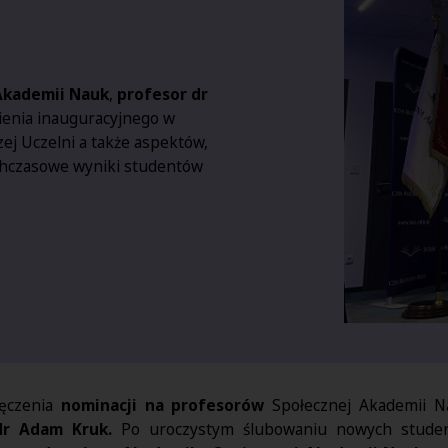
Akademii Nauk
,
profesor dr
ienia inauguracyjnego w
ej Uczelni a także aspektów,
ychczasowe wyniki studentów
ręczenia
nominacji na profesorów
Społecznej Akademii N
r Adam Kruk.
Po uroczystym ślubowaniu nowych student