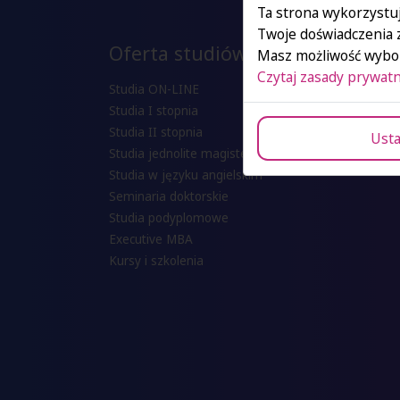
Ta strona wykorzystuj
Twoje doświadczenia 
Oferta studiów
Masz możliwość wybor
Czytaj zasady prywatn
Studia ON-LINE
Studia I stopnia
Studia II stopnia
Usta
Studia jednolite magisterskie
Studia w języku angielskim
Seminaria doktorskie
Studia podyplomowe
Executive MBA
Kursy i szkolenia