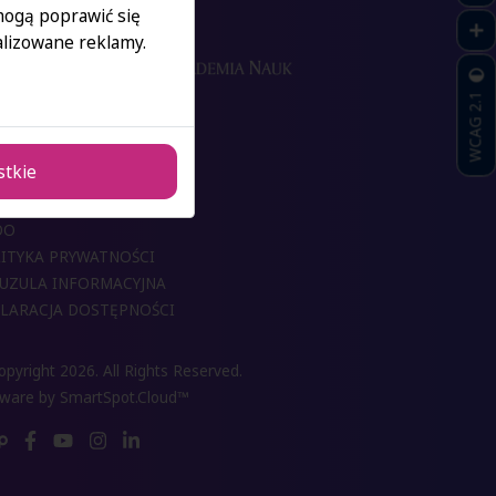
 mogą poprawić się
lizowane reklamy.
WCAG 2.1
NTAKT DO OŚRODKÓW
TAKT DO BIUR I UCZELNI
stkie
 MEDIÓW
RUTACJA ONLINE
DO
ITYKA PRYWATNOŚCI
UZULA INFORMACYJNA
LARACJA DOSTĘPNOŚCI
pyright 2026. All Rights Reserved.
tware by
SmartSpot.Cloud™