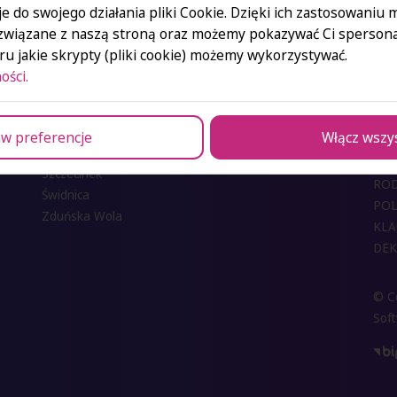
e do swojego działania pliki Cookie. Dzięki ich zastosowaniu
związane z naszą stroną oraz możemy pokazywać Ci spersona
Ośrodki SAN
u jakie skrypty (pliki cookie) możemy wykorzystywać.
ości.
Łódź
KO
Warszawa
KON
Bełchatów
w preferencje
Włącz wszy
DLA
Ostrów Wielkopolski
REK
Szczecinek
RO
Świdnica
POL
Zduńska Wola
KLA
DEK
© Co
Sof