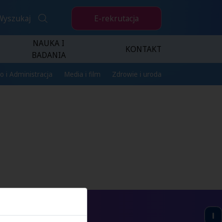
E-rekrutacja
Wyszukaj
NAUKA I
KONTAKT
BADANIA
o i Administracja
Media i film
Zdrowie i uroda