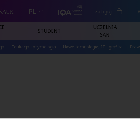
PL
Zaloguj
CE
UCZELNIA
STUDENT
SAN
ja
Edukacja i psychologia
Nowe technologie, IT i grafika
Praw