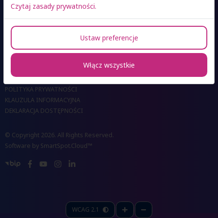
Czytaj zasady prywatności.
KONTAKT DO OŚRODKÓW
Ustaw preferencje
KONTAKT DO BIUR I UCZELNI
DLA MEDIÓW
Włącz wszystkie
REKRUTACJA ONLINE
RODO
POLITYKA PRYWATNOŚCI
KLAUZULA INFORMACYJNA
DEKLARACJA DOSTĘPNOŚCI
© Copyright 2026. All Rights Reserved.
Software by
SmartSpot.Cloud™
WCAG 2.1