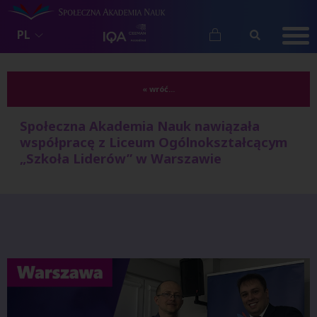
PL
« wróć...
Społeczna Akademia Nauk nawiązała
współpracę z Liceum Ogólnokształcącym
„Szkoła Liderów” w Warszawie