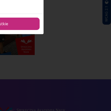
WCAG 2.1
stkie