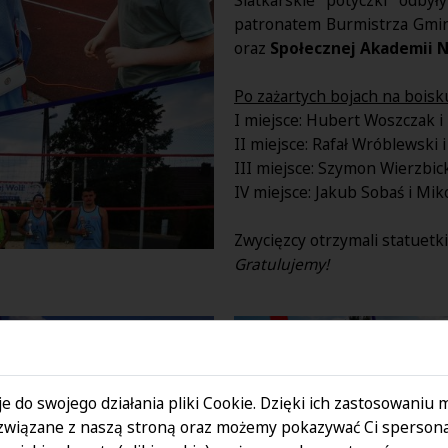
patronatem Burmistrza Gmin
oraz
Społecznej Akademii Na
Po zażartych bojach na boisk
I miejsce: Hubert Woszczak i
II miejsce: Rafał Wróblewski 
III miejsce: Szymon Wierzbick
IV miejsce: Jakub Sobaś i Miko
Zwycięzcy otrzymali statuetki
Gratulujemy!
e do swojego działania pliki Cookie. Dzięki ich zastosowaniu
związane z naszą stroną oraz możemy pokazywać Ci spersona