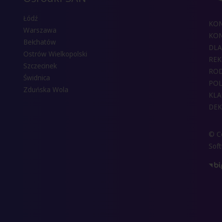
Łódź
KO
Warszawa
KON
Bełchatów
DLA
Ostrów Wielkopolski
REK
Szczecinek
RO
Świdnica
POL
Zduńska Wola
KLA
DEK
© Co
Sof