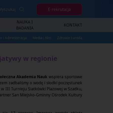
E-rekrutacja
Wyszukaj
NAUKA I
KONTAKT
BADANIA
o i Administracja
Media i film
Zdrowie i uroda
jatywy w regionie
ołeczna Akademia Nauk
wspiera sportowe
azem zadbaliśmy o wodę i słodki poczęstunek
h w III Turnieju Siatkówki Plażowej w Szadku,
Partner San Miejsko-Gminny Ośrodek Kultury
y się 17 czerwca. Impreza została objęta