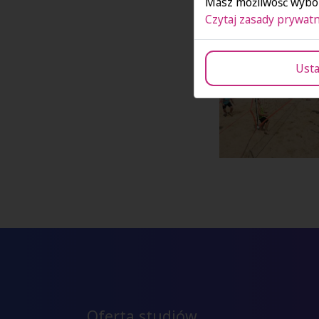
Masz możliwość wybor
Czytaj zasady prywatn
Usta
Oferta studiów