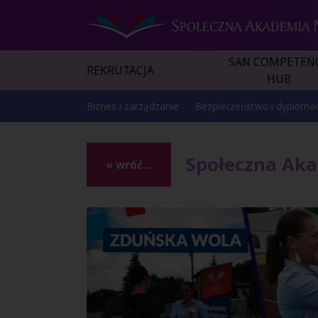
SAN COMPETEN
REKRUTACJA
HUB
Biznes i zarządzanie
Bezpieczeństwo i dyplomac
Społeczna Aka
« wróć...