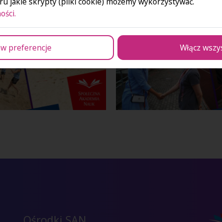
u jakie skrypty (pliki cookie) możemy wykorzystywać.
ości.
w preferencje
Włącz wszy
Ośrodki SAN