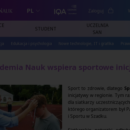
PL
Zaloguj
CE
UCZELNIA
STUDENT
SAN
ja
Edukacja i psychologia
Nowe technologie, IT i grafika
Praw
demia Nauk wspiera sportowe inic
Sport to zdrowie, dlatego
Sp
inicjatywy w regionie. Tym r
dla siatkarzy uczestniczącyc
którego organizatorem był 
i Sportu w Szadku.
Siatkarskie potyczki odbył