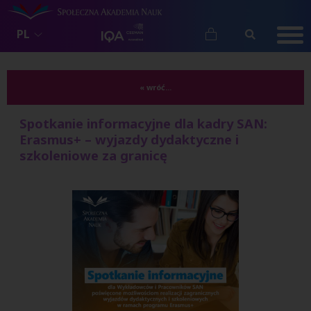
PL
« wróć...
Spotkanie informacyjne dla kadry SAN:
Erasmus+ – wyjazdy dydaktyczne i
szkoleniowe za granicę