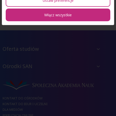
możliwości wziąć udziału w spotkaniu, zapraszamy do kontaktu
Ustaw preferencje
drogą mailową pod adresem
erasmus@san.edu.pl
Włącz wszystkie
Oferta studiów
Ośrodki SAN
KONTAKT DO OŚRODKÓW
KONTAKT DO BIUR I UCZELNI
DLA MEDIÓW
REKRUTACJA ONLINE