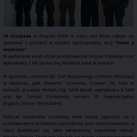
18 listopada
w Zespole Szkół w Solcu nad Wisłą odbyło się
spotkanie z uczniami w ramach ogólnopolskiej akcji
"Dzień z
wojskiem".
W wydarzeniu wzięli udział przedstawiciele Wojska Polskiego oraz
wykładowcy z Filii Społecznej Akademii Nauk w Kielcach.
W spotkaniu uczestniczyli: Szef Wojskowego Centrum Rekrutacji
w Radomiu, ppłk Sławomir Głowiński, Dziekan Filii SAN w
Kielcach, dr Łukasz Wróbel, mgr Rafał Bazak, wykładowca w SAN
oraz kpr. Tomasz Ponikowski, żołnierz 10. Świętokrzyskiej
Brygady Obrony Terytorialnej.
Podczas wydarzenia uczestnicy mieli okazję zapoznać się z
podstawowymi technikami samoobrony oraz terenoznawstwa, a
także dowiedzieć się, jakie perspektywy zawodowe oferuje
Wojsko Polskie. Spotkanie cieszyło się dużym zainteresowaniem,