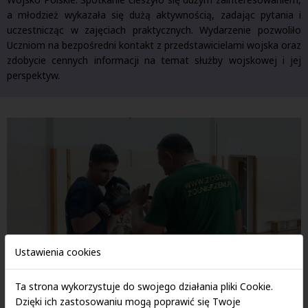
a młodzież wykazała się dużą aktywnością, zadając pytania i
uczestnicząc w zajęciach praktycznych. Wydarzenie pozwoliło
Uczniom na bezpośredni kontakt z przedstawicielami wojska oraz
zdobycie cennych informacji na temat służby wojskowej i jej
perspektyw.
Ustawienia cookies
Ta strona wykorzystuje do swojego działania pliki Cookie.
Dzięki ich zastosowaniu mogą poprawić się Twoje