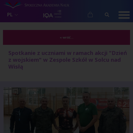
PL
« wróć...
Spotkanie z uczniami w ramach akcji "Dzień
z wojskiem" w Zespole Szkół w Solcu nad
Wisłą