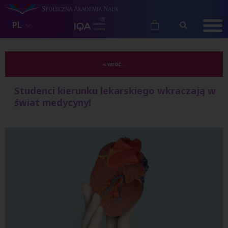
PL
« wróć...
Studenci kierunku lekarskiego wkraczają w
świat medycyny!