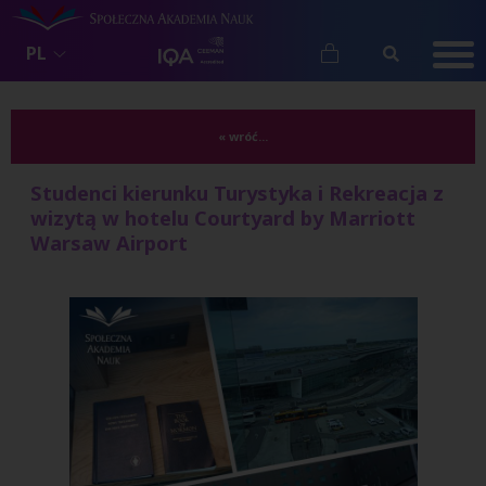
PL
« wróć...
Studenci kierunku Turystyka i Rekreacja z
wizytą w hotelu Courtyard by Marriott
Warsaw Airport