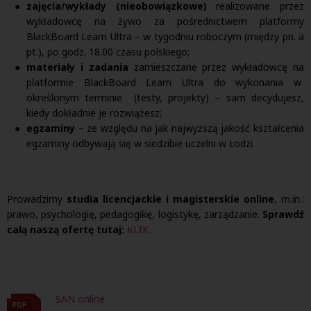
zajęcia/wykłady (nieobowiązkowe)
realizowane przez
wykładowcę na żywo za pośrednictwem platformy
BlackBoard Learn Ultra – w tygodniu roboczym (między pn. a
pt.), po godz. 18.00 czasu polskiego;
materiały i zadania
zamieszczane przez wykładowcę na
platformie BlackBoard Learn Ultra do wykonania w
określonym terminie (testy, projekty) – sam decydujesz,
kiedy dokładnie je rozwiążesz;
egzaminy
– ze względu na jak najwyższą jakość kształcenia
egzaminy odbywają się w siedzibie uczelni w Łodzi.
Prowadzimy
studia licencjackie i magisterskie online
, m.in.:
prawo, psychologię, pedagogikę, logistykę, zarządzanie.
Sprawdź
całą naszą ofertę tutaj:
KLIK
SAN online