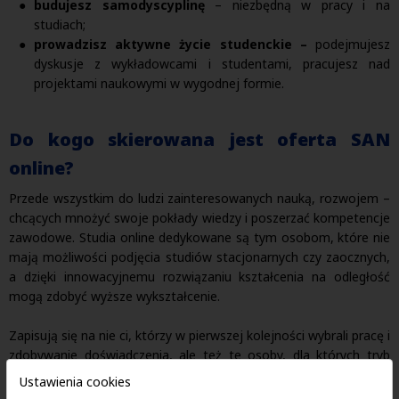
budujesz samodyscyplinę
– niezbędną w pracy i na
studiach;
prowadzisz aktywne życie studenckie –
podejmujesz
dyskusje z wykładowcami i studentami, pracujesz nad
projektami naukowymi w wygodnej formie.
Do kogo skierowana jest oferta SAN
online?
Przede wszystkim do ludzi zainteresowanych nauką, rozwojem –
chcących mnożyć swoje pokłady wiedzy i poszerzać kompetencje
zawodowe. Studia online dedykowane są tym osobom, które nie
mają możliwości podjęcia studiów stacjonarnych czy zaocznych,
a dzięki innowacyjnemu rozwiązaniu kształcenia na odległość
mogą zdobyć wyższe wykształcenie.
Zapisują się na nie ci, którzy w pierwszej kolejności wybrali pracę i
zdobywanie doświadczenia, ale też te osoby, dla których tryb
nauki zdalnej jest bardziej efektywny – dla nich wszystkich oferta
Ustawienia cookies
SAN online jest idealna.