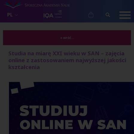
PL
« wróć...
Studia na miarę XXI wieku w SAN – zajęcia
online z zastosowaniem najwyższej jakości
kształcenia