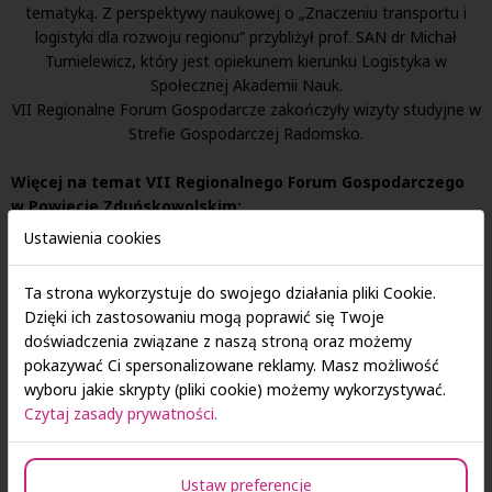
tematyką. Z perspektywy naukowej o „Znaczeniu transportu i
logistyki dla rozwoju regionu” przybliżył prof. SAN dr Michał
Tumielewicz, który jest opiekunem kierunku Logistyka w
Społecznej Akademii Nauk.
VII Regionalne Forum Gospodarcze zakończyły wizyty studyjne w
Strefie Gospodarczej Radomsko.
Więcej na temat VII Regionalnego Forum Gospodarczego
w Powiecie Zduńskowolskim:
Więcej
Ustawienia cookies
Więcej
Zobacz fotorelację Starostwa Powiatowego w Zduńskiej Woli z
Ta strona wykorzystuje do swojego działania pliki Cookie.
wydarzenia
Dzięki ich zastosowaniu mogą poprawić się Twoje
doświadczenia związane z naszą stroną oraz możemy
pokazywać Ci spersonalizowane reklamy. Masz możliwość
wyboru jakie skrypty (pliki cookie) możemy wykorzystywać.
Czytaj zasady prywatności.
Ustaw preferencje