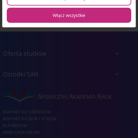
Włącz wszystkie
Oferta studiów
Ośrodki SAN
KONTAKT DO OŚRODKÓW
KONTAKT DO BIUR I UCZELNI
DLA MEDIÓW
REKRUTACJA ONLINE