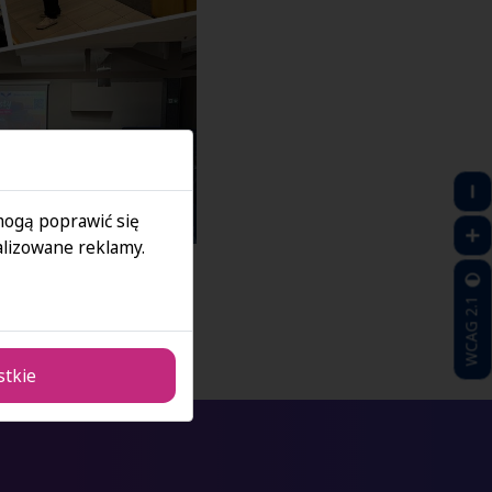
 mogą poprawić się
lizowane reklamy.
WCAG 2.1
stkie