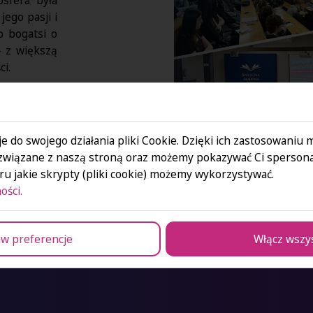
jego pasji i
o bogatsi o
– z większą
ci.
stnikom za
 Dziękujemy
tkanie oraz
e do swojego działania pliki Cookie. Dzięki ich zastosowaniu
związane z naszą stroną oraz możemy pokazywać Ci spersona
owodzenia!
u jakie skrypty (pliki cookie) możemy wykorzystywać.
h tematów!
ości.
w preferencje
Włącz wszy