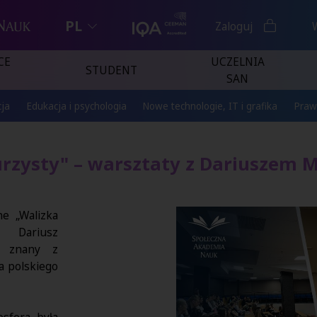
PL
Zaloguj
CE
UCZELNIA
STUDENT
SAN
ja
Edukacja i psychologia
Nowe technologie, IT i grafika
Praw
rzysty" – warsztaty z Dariuszem
ne „Walizka
ł Dariusz
, znany z
a polskiego
osfera była