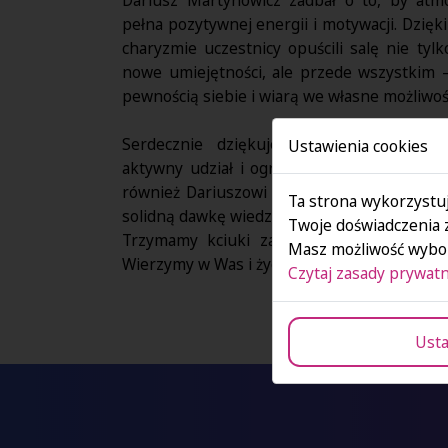
pełna pozytywnej energii i motywacji. Dzięki 
charyzmie uczestnicy opuścili salę nie tylk
nowe umiejętności, ale przede wszystkim 
pewnością siebie i wiarą we własne możliwoś
Serdecznie dziękujemy wszystkim ucze
Ustawienia cookies
aktywny udział i ogromne zaangażowanie.
również Dariuszowi Martynowiczowi za spo
Ta strona wykorzystuj
solidną dawkę wiedzy i pozytywnej energii.
Twoje doświadczenia 
Trzymamy kciuki za Wasze egzaminy – p
Masz możliwość wybor
Wierzymy w Was i życzymy samych trafionyc
Czytaj zasady prywatn
Usta