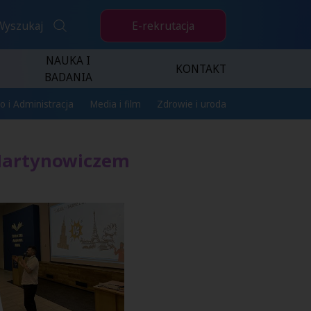
E-rekrutacja
Wyszukaj
NAUKA I
KONTAKT
BADANIA
o i Administracja
Media i film
Zdrowie i uroda
 Martynowiczem