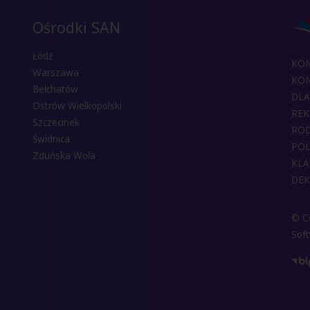
Ośrodki SAN
Łódź
KO
Warszawa
KON
Bełchatów
DLA
Ostrów Wielkopolski
REK
Szczecinek
RO
Świdnica
POL
Zduńska Wola
KLA
DEK
© Co
Sof