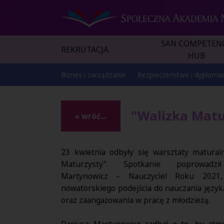
SAN COMPETEN
REKRUTACJA
HUB
Biznes i zarządzanie
Bezpieczeństwo i dyplomac
"Walizka Matu
« wróć...
23 kwietnia odbyły się warsztaty matural
Maturzysty”. Spotkanie poprowadzi
Martynowicz – Nauczyciel Roku 2021
nowatorskiego podejścia do nauczania język
oraz zaangażowania w pracę z młodzieżą.
Dariusz Martynowicz zadbał o to, by atm