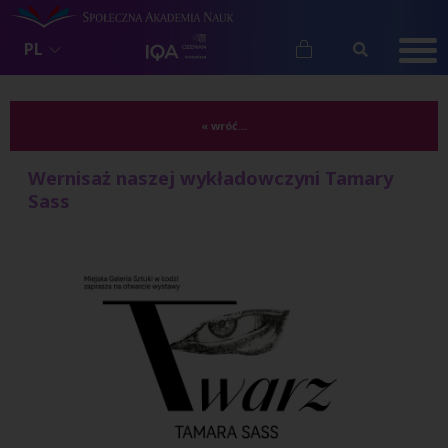
PL
« wróć...
Wernisaż naszej wykładowczyni Tamary
Sass