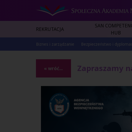
SAN COMPETEN
REKRUTACJA
HUB
Biznes i zarządzanie
Bezpieczeństwo i dyplomac
Zapraszamy n
« wróć...