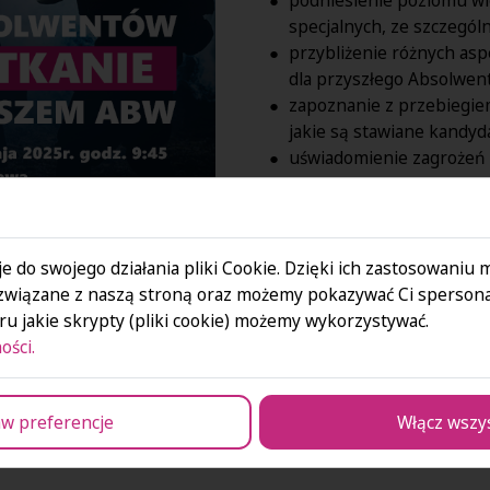
specjalnych, ze szczegó
przybliżenie różnych as
dla przyszłego Absolwen
zapoznanie z przebiegie
jakie są stawiane kandyd
uświadomienie zagrożeń
(rekomendacje w zakresie
w przypadku wtargnięcia a
e do swojego działania pliki Cookie. Dzięki ich zastosowaniu
Po części oficjalnej będzie m
związane z naszą stroną oraz możemy pokazywać Ci spersona
funkcjonariuszem ABW
, a 
u jakie skrypty (pliki cookie) możemy wykorzystywać.
jego ręce.
ości.
Zachęcamy wszystkich stude
w preferencje
Włącz wszy