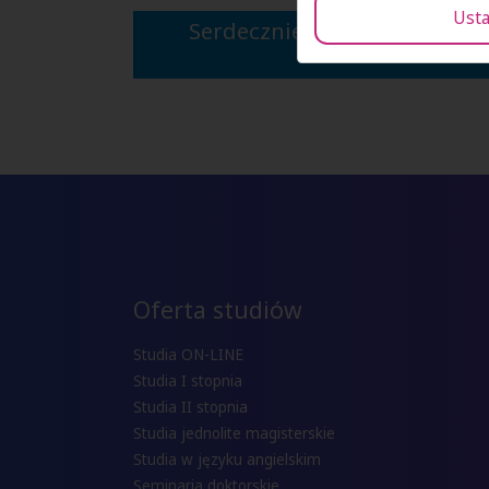
Usta
Serdecznie dziękujemy
Alio
Oferta studiów
Studia ON-LINE
Studia I stopnia
Studia II stopnia
Studia jednolite magisterskie
Studia w języku angielskim
Seminaria doktorskie