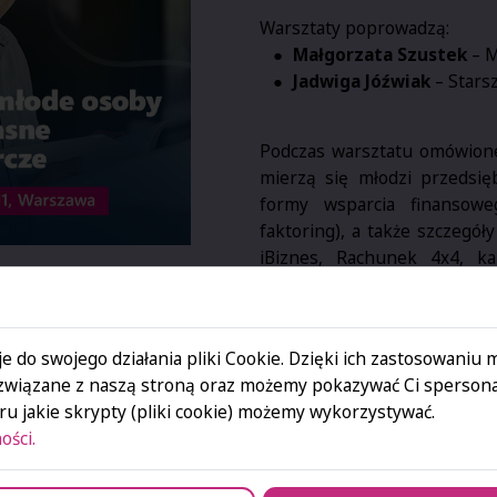
Warsztaty poprowadzą:
Małgorzata Szustek
– M
Jadwiga Jóźwiak
– Stars
Podczas warsztatu omówione
mierzą się młodzi przedsię
formy wsparcia finansowe
faktoring), a także szczegó
iBiznes, Rachunek 4x4, k
rachunku bieżącym).
Dodatkowo poruszone zosta
e do swojego działania pliki Cookie. Dzięki ich zastosowaniu
osób prowadzących jednoos
związane z naszą stroną oraz możemy pokazywać Ci spersona
zaprezentowane zostaną konk
u jakie skrypty (pliki cookie) możemy wykorzystywać.
gospodarczej na przykładzie
ości.