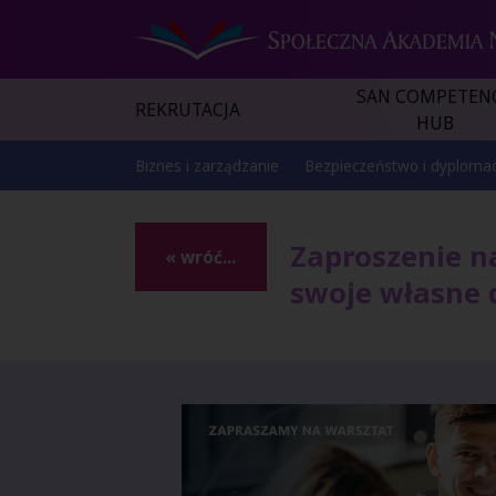
SAN COMPETEN
REKRUTACJA
HUB
Biznes i zarządzanie
Bezpieczeństwo i dyplomac
Zaproszenie n
« wróć...
swoje własne 