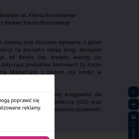
enedżer ds. Klienta Biznesowego
zy Bankier Klienta Biznesowego
 zostaną m.in. kluczowe wyzwania, z jakimi
biorcy na początku swojej drogi, dostępne
go od Banku (np. kredyty, leasing czy
ły dotyczące produktów bankowych (tj. Konto
arta MasterCard z plusem czy kredyt w
ną kwestie uproszczonej księgowości dla
 mogą poprawić się
obową działalność gospodarczą (JDG) oraz
lizowane reklamy.
retne możliwości finansowania działalności
 oferty
Alior Banku
.
WCAG 2.1