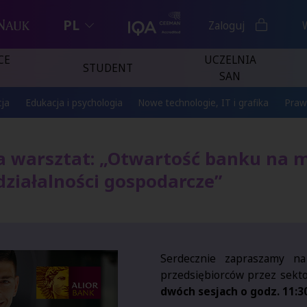
PL
Zaloguj
CE
UCZELNIA
STUDENT
SAN
ja
Edukacja i psychologia
Nowe technologie, IT i grafika
Praw
a warsztat: „Otwartość banku na m
działalności gospodarcze”
Serdecznie zapraszamy na
przedsiębiorców przez sekt
dwóch sesjach o godz. 11:30 