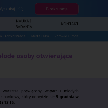
E-rekrutacja
Wyszukaj
NAUKA I
KONTAKT
BADANIA
o i Administracja
Media i film
Zdrowie i uroda
łode osoby otwierające
 warsztat poświęcony wsparciu młodych
or bankowy, który odbędzie się
5 grudnia
w
i 13:15.