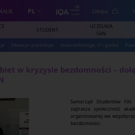
PL
Zaloguj
CE
UCZELNIA
STUDENT
SAN
ja
Edukacja i psychologia
Nowe technologie, IT i grafika
Praw
obiet w kryzysie bezdomności – doł
N
Samorząd Studentów Filii
zaprasza społeczność akad
organizowanej we współpracy
bezdomności.