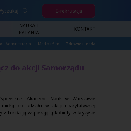
E-rekrutacja
Wyszukaj
NAUKA I
KONTAKT
BADANIA
o i Administracja
Media i film
Zdrowie i uroda
ącz do akcji Samorządu
 Społecznej Akademii Nauk w Warszawie
emicką do udziału w akcji charytatywnej
 z fundacją wspierającą kobiety w kryzysie