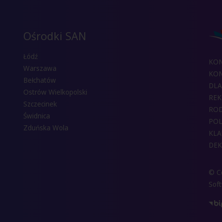
Ośrodki SAN
Łódź
KO
Warszawa
KON
Bełchatów
DLA
Ostrów Wielkopolski
REK
Szczecinek
RO
Świdnica
POL
Zduńska Wola
KLA
DEK
© Co
Sof