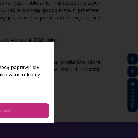
ne jest zbieranie najpotrzebniejszych
tku, które pomogą podopiecznym przetrwać
wy jest realne wsparcie kobiet znajdujących
j.
da do 4 grudnia 2025 roku
AN w Warszawie
 są plakaty z pełną listą produktów, które
 mogą poprawić się
my do włączenia się w akcję i okazania
lizowane reklamy.
em możemy więcej!
WCAG 2.1
stkie