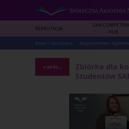
SAN COMPETEN
REKRUTACJA
HUB
Biznes i zarządzanie
Bezpieczeństwo i dyplomac
Zbiórka dla k
« wróć...
Studentów SA