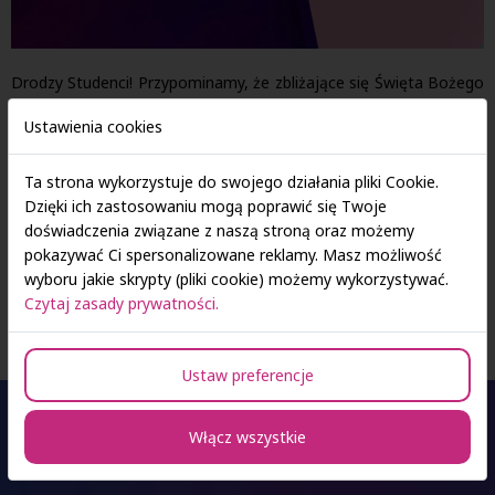
Drodzy Studenci! Przypominamy, że zbliżające się Święta Bożego
Narodzenia wiążą się z długą przerwą świąteczną, trwającą aż
od
Ustawienia cookies
24 grudnia 2022r. do 12 stycznia 2023r.!
Dodatkowo informujemy, że Działy Administracyjne Społecznej
Ta strona wykorzystuje do swojego działania pliki Cookie.
Akademii Nauk w dniach
23-30 grudnia
pracować będą w
Dzięki ich zastosowaniu mogą poprawić się Twoje
skróconych godzinach:
od 9:00 do 15:00
.
doświadczenia związane z naszą stroną oraz możemy
pokazywać Ci spersonalizowane reklamy. Masz możliwość
W dniach 24-26 grudnia Uczelnia będzie nieczynna.
wyboru jakie skrypty (pliki cookie) możemy wykorzystywać.
Czytaj zasady prywatności.
Ustaw preferencje
Włącz wszystkie
Oferta studiów