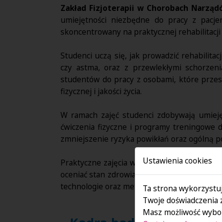
Zakład Fizjoterapii w Chorobach Narz
umiejętności niezbędne do pracy z pacje
skoncentrowany na praktycznej rehabilitacji
Studenci uczą się, jak prowadzić rehabilit
czy astma, oraz z przewlekłymi schorzen
studentów do pracy z osobami, które przesz
fizycznej i jakości życia.
W ramach zajęć studenci zdobywają umiejęt
ćwiczenia fizyczne i programy treningowe 
zmniejszenie ryzyka powikłań oraz ogólną po
Ustawienia cookies
Praktyczne zajęcia w Zakładzie obejmują zar
oceniać stan zdrowia pacjentów, dobierać o
technologie oraz metody terapii, które po
Ta strona wykorzystuj
Twoje doświadczenia 
Masz możliwość wybor