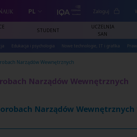
PL
Zaloguj
CE
UCZELNIA
STUDENT
SAN
ja
Edukacja i psychologia
Nowe technologie, IT i grafika
Praw
Chorobach Narządów Wewnętrznych
horobach Narządów Wewnętrznych
 Chorobach Narządów Wewnętrznych 