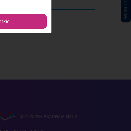
WCAG 2.1
stkie