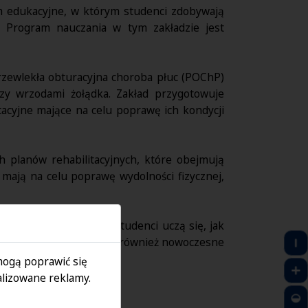
 edukacyjne, w którym studenci zdobywają
. Program nauczania w tym zakładzie jest
przewlekła obturacyjna choroba płuc (POChP)
zy wrzodami żołądka. Zakład przygotowuje
tacyjne mające na celu poprawę ich kondycji
h planów rehabilitacyjnych, które obejmują
mają na celu poprawę wydolności fizycznej,
akresie fizjoterapii. Studenci uczą się, jak
abilitacji. Wykorzystują również nowoczesne
ów wewnętrznych.
 mogą poprawić się
lizowane reklamy.