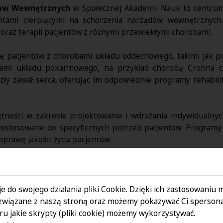
ądów Wewnętrznych
w Społecznej Akademii Nauk to centrum
ntami cierpiącymi na schorzenia narządów wewnętrznych
 oraz terapii pacjentów z różnymi przewlekłymi chorobami.
ację pacjentów z chorobami układu oddechowego, takimi jak 
iami układu pokarmowego, na przykład chorobą Crohna c
ły zawał serca, oferując im odpowiednie programy rehabili
ności w zakresie projektowania i wdrażania indywidualnyc
dostosowane do specyficznych potrzeb pacjentów. Programy 
prawę jakości życia pacjentów.
ówno teoretyczne podstawy, jak i rzeczywiste umiejętności w z
dpowiednie techniki terapeutyczne i monitorować postępy reh
magają w skutecznym leczeniu pacjentów z chorobami narząd
e do swojego działania pliki Cookie. Dzięki ich zastosowaniu
związane z naszą stroną oraz możemy pokazywać Ci spersona
u jakie skrypty (pliki cookie) możemy wykorzystywać.