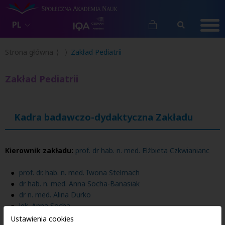
PL
Strona główna
Zakład Pediatrii
Zakład Pediatrii
Kadra badawczo-dydaktyczna Zakładu
Kierownik zakładu:
prof. dr hab. n. med. Elżbieta Czkwianianc
prof. dr. hab. n. med. Iwona Stelmach
dr hab. n. med. Anna Socha-Banasiak
dr n. med. Alina Durko
lek. Anna Socha
Ustawienia cookies