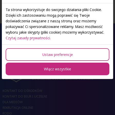
Ta strona wykorzystuje do swojego działania pliki Cookie.
Dzięki ich zastosowaniu mogą poprawić się Twoje
doświadczenia związane z naszą stroną oraz możemy
pokazywać Ci spersonalizowane reklamy. Masz możliwość
wyboru jakie skrypty (pliki cookie) możemy wykorzystywać.
Czytaj zasady prywatności.
Oferta studiów
Ustaw preferencje
Ośrodki SAN
Włącz wszystkie
KONTAKT DO OŚRODKÓW
KONTAKT DO BIUR I UCZELNI
DLA MEDIÓW
REKRUTACJA ONLINE
RODO