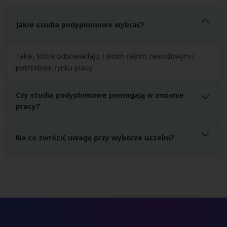
Jakie studia podyplomowe wybrać?
Takie, które odpowiadają Twoim celom zawodowym i
potrzebom rynku pracy.
Czy studia podyplomowe pomagają w zmianie
pracy?
Tak, szczególnie jeśli rozwijają praktyczne kompetencje i są
zgodne z trendami rynkowymi.
Na co zwrócić uwagę przy wyborze uczelni?
Na program, praktyczność zajęć, kadrę oraz elastyczność nauki.
Jeśli szukasz studiów, które łączą praktykę z aktualnymi
wymaganiami rynku i są dostosowane do osób aktywnych
zawodowo, warto zwrócić uwagę na programy oferowane przez
Społeczną Akademię Nauk projektowane z myślą o realnych