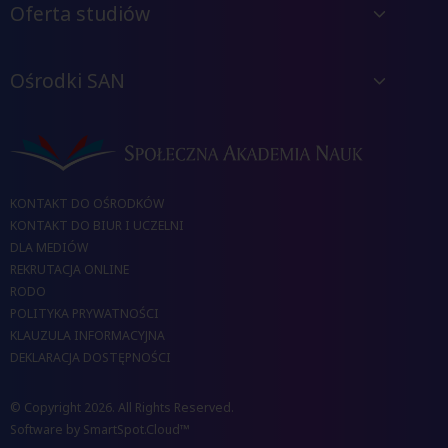
zmianach zawodowych i kompetencjach przyszłości.
Oferta studiów
Ośrodki SAN
KONTAKT DO OŚRODKÓW
KONTAKT DO BIUR I UCZELNI
DLA MEDIÓW
REKRUTACJA ONLINE
RODO
POLITYKA PRYWATNOŚCI
KLAUZULA INFORMACYJNA
DEKLARACJA DOSTĘPNOŚCI
© Copyright 2026. All Rights Reserved.
Software by
SmartSpot.Cloud™