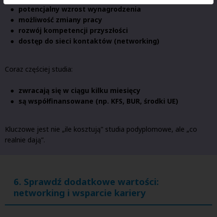
potencjalny wzrost wynagrodzenia
możliwość zmiany pracy
rozwój kompetencji przyszłości
dostęp do sieci kontaktów (networking)
Coraz częściej studia:
zwracają się w ciągu kilku miesięcy
są współfinansowane (np. KFS, BUR, środki UE)
Kluczowe jest nie „ile kosztują” studia podyplomowe, ale „co
realnie dają”.
6. Sprawdź dodatkowe wartości:
networking i wsparcie kariery