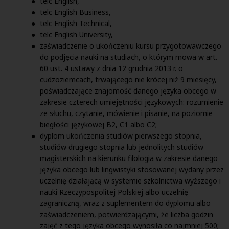
telc English,
telc English Business,
telc English Technical,
telc English University,
zaświadczenie o ukończeniu kursu przygotowawczego
do podjęcia nauki na studiach, o którym mowa w art.
60 ust. 4 ustawy z dnia 12 grudnia 2013 r. o
cudzoziemcach, trwającego nie krócej niż 9 miesięcy,
poświadczające znajomość danego języka obcego w
zakresie czterech umiejętności językowych: rozumienie
ze słuchu, czytanie, mówienie i pisanie, na poziomie
biegłości językowej B2, C1 albo C2;
dyplom ukończenia studiów pierwszego stopnia,
studiów drugiego stopnia lub jednolitych studiów
magisterskich na kierunku filologia w zakresie danego
języka obcego lub lingwistyki stosowanej wydany przez
uczelnię działającą w systemie szkolnictwa wyższego i
nauki Rzeczypospolitej Polskiej albo uczelnię
zagraniczną, wraz z suplementem do dyplomu albo
zaświadczeniem, potwierdzającymi, że liczba godzin
zajęć z tego języka obcego wynosiła co najmniej 500;