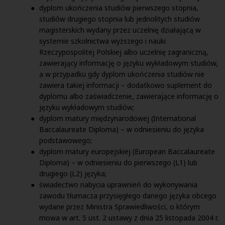
dyplom ukończenia studiów pierwszego stopnia,
studiów drugiego stopnia lub jednolitych studiów
magisterskich wydany przez uczelnię działającą w
systemie szkolnictwa wyższego i nauki
Rzeczypospolitej Polskiej albo uczelnię zagraniczną,
zawierający informację o języku wykładowym studiów,
a w przypadku gdy dyplom ukończenia studiów nie
zawiera takiej informacji – dodatkowo suplement do
dyplomu albo zaświadczenie, zawierające informację o
języku wykładowym studiów;
dyplom matury międzynarodowej (International
Baccalaureate Diploma) – w odniesieniu do języka
podstawowego;
dyplom matury europejskiej (European Baccalaureate
Diploma) – w odniesieniu do pierwszego (L1) lub
drugiego (L2) języka;
świadectwo nabycia uprawnień do wykonywania
zawodu tłumacza przysięgłego danego języka obcego
wydane przez Ministra Sprawiedliwości, o którym
mowa w art. 5 ust. 2 ustawy z dnia 25 listopada 2004 r.