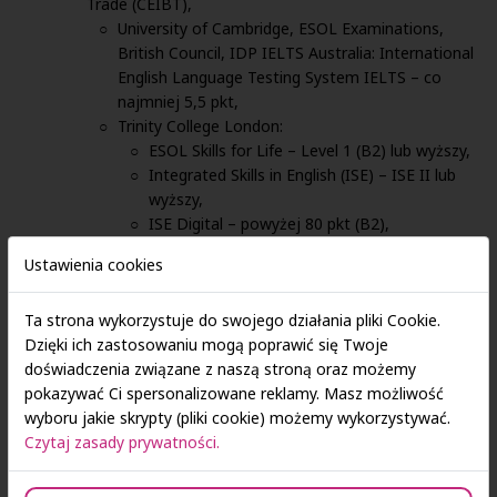
Trade (CEIBT),
University of Cambridge, ESOL Examinations,
British Council, IDP IELTS Australia: International
English Language Testing System IELTS – co
najmniej 5,5 pkt,
Trinity College London:
ESOL Skills for Life – Level 1 (B2) lub wyższy,
Integrated Skills in English (ISE) – ISE II lub
wyższy,
ISE Digital – powyżej 80 pkt (B2),
Educational Testing Service (ETS):
Ustawienia cookies
Test of English as a Foreign Language (TOEFL) w
wersji Internet-Based Test (iBT) – co najmniej 72
Ta strona wykorzystuje do swojego działania pliki Cookie.
pkt,
Dzięki ich zastosowaniu mogą poprawić się Twoje
Test of English for International Communication
doświadczenia związane z naszą stroną oraz możemy
(TOEIC) – co najmniej: 785 pkt z części Listening &
pokazywać Ci spersonalizowane reklamy. Masz możliwość
Reading oraz 150 pkt z części Speaking oraz 160
wyboru jakie skrypty (pliki cookie) możemy wykorzystywać.
pkt z części Writing,
Czytaj zasady prywatności.
Pearson Assessment English:
Pearson English International Certificate –
wersja papierowa i komputerowa (poprzednio