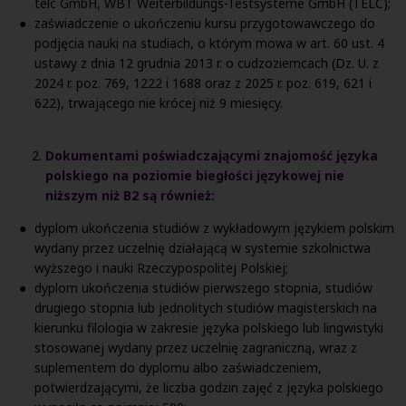
telc GmbH, WBT Weiterbildungs-Testsysteme GmbH (TELC);
zaświadczenie o ukończeniu kursu przygotowawczego do
podjęcia nauki na studiach, o którym mowa w art. 60 ust. 4
ustawy z dnia 12 grudnia 2013 r. o cudzoziemcach (Dz. U. z
2024 r. poz. 769, 1222 i 1688 oraz z 2025 r. poz. 619, 621 i
622), trwającego nie krócej niż 9 miesięcy.
Dokumentami poświadczającymi znajomość języka
polskiego na poziomie biegłości językowej nie
niższym niż B2 są również:
dyplom ukończenia studiów z wykładowym językiem polskim
wydany przez uczelnię działającą w systemie szkolnictwa
wyższego i nauki Rzeczypospolitej Polskiej;
dyplom ukończenia studiów pierwszego stopnia, studiów
drugiego stopnia lub jednolitych studiów magisterskich na
kierunku filologia w zakresie języka polskiego lub lingwistyki
stosowanej wydany przez uczelnię zagraniczną, wraz z
suplementem do dyplomu albo zaświadczeniem,
potwierdzającymi, że liczba godzin zajęć z języka polskiego