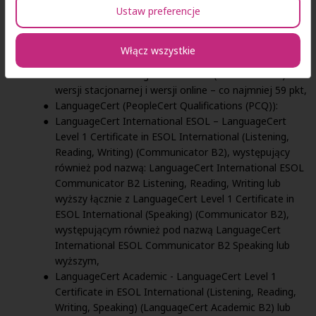
Ustaw preferencje
Pearson Test of English General (PTE) lub
London Tests of English)
Level 3 (Edexcel Certificate in ESOL International Level 1 –
Włącz wszystkie
ocena Pass, Merit, Distinction) lub wyższy,
Pearson Test of English Academic (PTE Academic) w
wersji stacjonarnej i wersji online – co najmniej 59 pkt,
LanguageCert (PeopleCert Qualifications (PCQ)):
LanguageCert International ESOL – LanguageCert
Level 1 Certificate in ESOL International (Listening,
Reading, Writing) (Communicator B2), występujący
również pod nazwą: LanguageCert International ESOL
Communicator B2 Listening, Reading, Writing lub
wyższy łącznie z LanguageCert Level 1 Certificate in
ESOL International (Speaking) (Communicator B2),
występującym również pod nazwą LanguageCert
International ESOL Communicator B2 Speaking lub
wyższym,
LanguageCert Academic - LanguageCert Level 1
Certificate in ESOL International (Listening, Reading,
Writing, Speaking) (LanguageCert Academic B2) lub