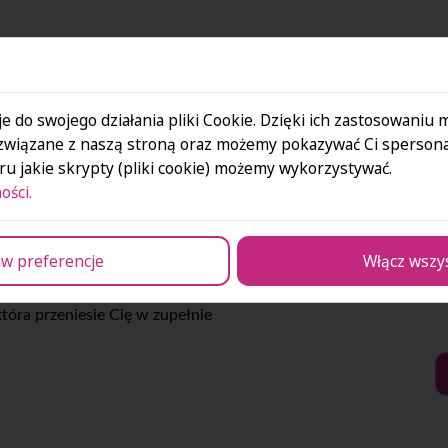
e do swojego działania pliki Cookie. Dzięki ich zastosowaniu
związane z naszą stroną oraz możemy pokazywać Ci spersona
u jakie skrypty (pliki cookie) możemy wykorzystywać.
ości.
ciowe
Kurs mat
w preferencje
Włącz wszy
która przeniesie Cię w zupełnie