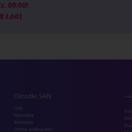
z. 09:00!
98 Łódź
Ośrodki SAN
Łódź
KO
Warszawa
KON
Bełchatów
DLA
Ostrów Wielkopolski