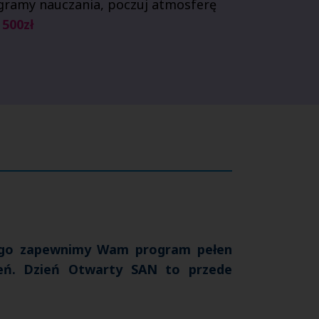
ogramy nau
czania, poczuj atmosferę
i
500zł
ego zapewnimy Wam program pełen
zeń. Dzień Otwarty SAN to przede