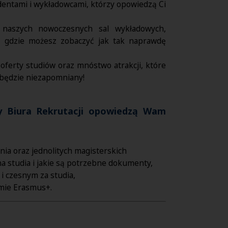
dentami i wykładowcami, którzy opowiedzą Ci
.
 naszych nowoczesnych sal wykładowych,
i, gdzie możesz zobaczyć jak tak naprawdę
oferty studiów oraz mnóstwo atrakcji, które
i będzie niezapomniany!
 Biura Rekrutacji opowiedzą Wam
opnia oraz jednolitych magisterskich
a studia i jakie są potrzebne dokumenty,
 i czesnym za studia,
amie Erasmus+.