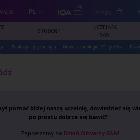
PL
Zaloguj
CE
UCZELNIA
STUDENT
SAN
ja
Edukacja i psychologia
Nowe technologie, IT i grafika
Praw
ódź
byś poznać bliżej naszą uczelnię, dowiedzieć się wi
po prostu dobrze się bawić?
Zapraszamy
na
Dzień Otwarty SAN
!