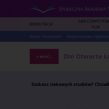
SAN COMPETEN
REKRUTACJA
HUB
Biznes i zarządzanie
Bezpieczeństwo i dyplomac
Dni Otwarte Ł
« wróć...
Szukasz ciekawych studiów?
Chciał