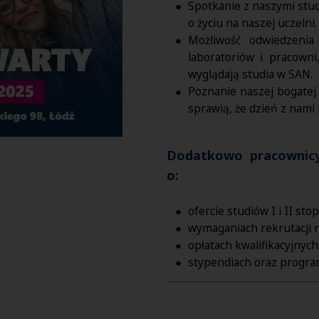
Spotkanie z naszymi stu
o życiu na naszej uczelni
Możliwość odwiedzenia
laboratoriów i pracown
wyglądają studia w SAN.
Poznanie naszej bogatej 
sprawią, że dzień z nam
Dodatkowo pracownicy
o:
ofercie studiów I i II st
wymaganiach rekrutacji n
opłatach kwalifikacyjnych
stypendiach oraz progr