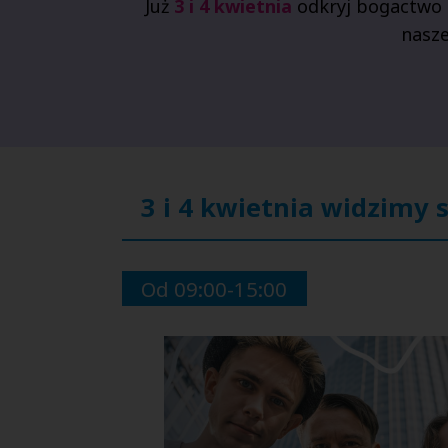
Już
3 i 4 kwietnia
odkryj bogactwo 
nasz
3 i 4 kwietnia widzimy 
Od 09:00-15:00