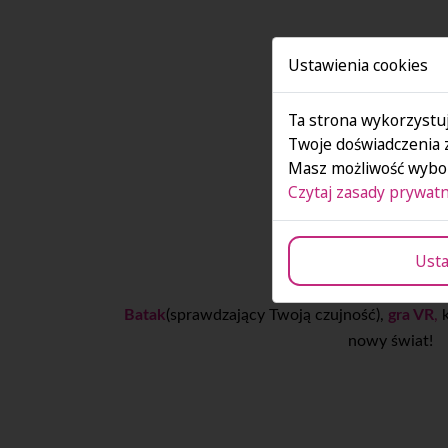
Ustawienia cookies
Ta strona wykorzystuj
Twoje doświadczenia 
Masz możliwość wybor
Czytaj zasady prywatn
Gry zręcznoś
Usta
Batak
(sprawdzający Twoją czujność),
gra VR
,
nowy świat!