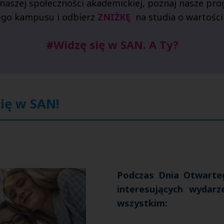
naszej społeczności akademickiej, poznaj nasze pr
ego kampusu
i
odbierz
ZNIŻKĘ
na studia o wartośc
#Widzę się w SAN. A Ty?
się w SAN!
Podczas Dnia Otwart
interesujących wydar
wszystkim: