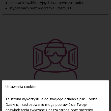
opłatach kwalifikacyjnych i czesnym za studia,
stypendiach oraz programie Erasmus+.
Ustawienia cookies
Gry zręcznościowe
Ta strona wykorzystuje do swojego działania pliki Cookie.
Dzięki ich zastosowaniu mogą poprawić się Twoje
doświadczenia związane z naszą stroną oraz możemy