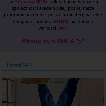
Już
27 marca 2025 r.
odkryj bogactwo naszej
społeczności akademickiej, poznaj nasze
programy nau
czania, poczuj atmosferę naszego
kampusu
i
odbierz
ZNIŻKĘ
na studia o
wartości
500zł
#Widzę się w SAN. A Ty?
Poznaj SAN