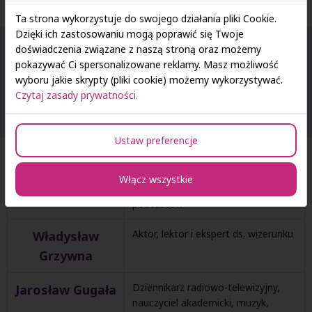
Ta strona wykorzystuje do swojego działania pliki Cookie.
Dzięki ich zastosowaniu mogą poprawić się Twoje
Swoją wiedzą i doświadczeniem podzielą się
doświadczenia związane z naszą stroną oraz możemy
pokazywać Ci spersonalizowane reklamy. Masz możliwość
wyjątkowi goście reprezentujący świat
wyboru jakie skrypty (pliki cookie) możemy wykorzystywać.
mediów, kultury i sztuki:
Czytaj zasady prywatności.
Ustaw preferencje
Dziennikarz i prezenter radiowo-
Roman
Włącz wszystkie
telewizyjny, autor książek i
Czejarek
podcastów
Aktor, lektor i ekspert ds. wizerunku
Władysław
Grzywna
Dziennikarz radiowo-telewizyjny,
Jarosław Gugała
nauczyciel akademicki, muzyk,