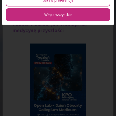
Ustaw preferencje
« wróć...
Włącz wszystkie
Zobacz z bliska, jak studiuje się
medycynę przyszłości