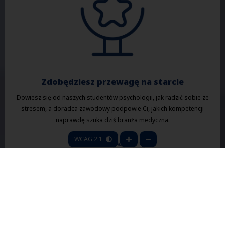
Zdobędziesz przewagę na starcie
Dowiesz się od naszych studentów psychologii, jak radzić sobie ze
stresem, a doradca zawodowy podpowie Ci, jakich kompetencji
naprawdę szuka dziś branża medyczna.
WCAG 2.1